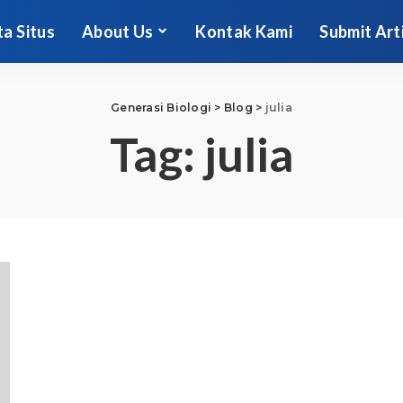
ta Situs
About Us
Kontak Kami
Submit Art
Generasi Biologi
>
Blog
>
julia
Tag:
julia