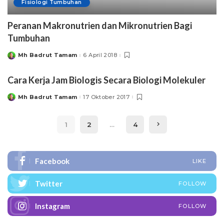
Fisiologi Tumbuhan
Peranan Makronutrien dan Mikronutrien Bagi
Tumbuhan
Mh Badrut Tamam
6 April 2018
Posted
by
Cara Kerja Jam Biologis Secara Biologi Molekuler
Mh Badrut Tamam
17 Oktober 2017
Posted
by
1
2
…
4
Facebook
LIKE
Twitter
FOLLOW
Instagram
FOLLOW