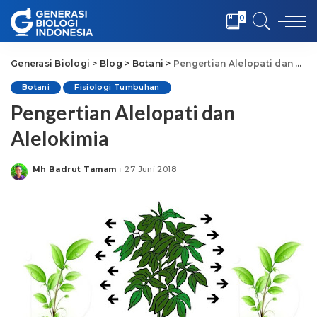
0
Generasi Biologi
>
Blog
>
Botani
>
Pengertian Alelopati dan Alelokimia
Botani
Fisiologi Tumbuhan
Pengertian Alelopati dan
Alelokimia
Mh Badrut Tamam
27 Juni 2018
Posted
by