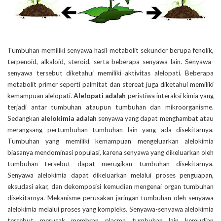
Tumbuhan memiliki senyawa hasil metabolit sekunder berupa fenolik,
terpenoid, alkaloid, steroid, serta beberapa senyawa lain. Senyawa-
senyawa tersebut diketahui memiliki aktivitas alelopati. Beberapa
metabolit primer seperti palmitat dan stereat juga diketahui memiliki
kemampuan alelopati.
Alelopati adalah
peristiwa interaksi kimia yang
terjadi antar tumbuhan ataupun tumbuhan dan mikroorganisme.
Sedangkan
alelokimia adalah
senyawa yang dapat menghambat atau
merangsang pertumbuhan tumbuhan lain yang ada disekitarnya.
Tumbuhan yang memiliki kemampuan mengeluarkan alelokimia
biasanya mendominasi populasi, karena senyawa yang dikeluarkan oleh
tumbuhan tersebut dapat merugikan tumbuhan disekitarnya.
Senyawa alelokimia dapat dikeluarkan melalui proses penguapan,
eksudasi akar, dan dekomposisi kemudian mengenai organ tumbuhan
disekitarnya. Mekanisme perusakan jaringan tumbuhan oleh senyawa
alelokimia melalui proses yang kompleks. Senyawa-senyawa alelokimia
tersebut merusak membran plasma tumbuhan lain kemudian