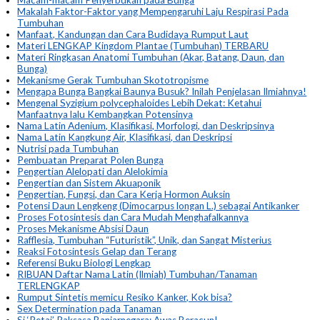
Makalah Faktor-Faktor yang Mempengaruhi Laju Respirasi Pada
Tumbuhan
Manfaat, Kandungan dan Cara Budidaya Rumput Laut
Materi LENGKAP Kingdom Plantae (Tumbuhan) TERBARU
Materi Ringkasan Anatomi Tumbuhan (Akar, Batang, Daun, dan
Bunga)
Mekanisme Gerak Tumbuhan Skototropisme
Mengapa Bunga Bangkai Baunya Busuk? Inilah Penjelasan Ilmiahnya!
Mengenal Syzigium polycephaloides Lebih Dekat: Ketahui
Manfaatnya lalu Kembangkan Potensinya
Nama Latin Adenium, Klasifikasi, Morfologi, dan Deskripsinya
Nama Latin Kangkung Air, Klasifikasi, dan Deskripsi
Nutrisi pada Tumbuhan
Pembuatan Preparat Polen Bunga
Pengertian Alelopati dan Alelokimia
Pengertian dan Sistem Akuaponik
Pengertian, Fungsi, dan Cara Kerja Hormon Auksin
Potensi Daun Lengkeng (Dimocarpus longan L.) sebagai Antikanker
Proses Fotosintesis dan Cara Mudah Menghafalkannya
Proses Mekanisme Absisi Daun
Rafflesia, Tumbuhan “Futuristik”, Unik, dan Sangat Misterius
Reaksi Fotosintesis Gelap dan Terang
Referensi Buku Biologi Lengkap
RIBUAN Daftar Nama Latin (Ilmiah) Tumbuhan/Tanaman
TERLENGKAP
Rumput Sintetis memicu Resiko Kanker, Kok bisa?
Sex Determination pada Tanaman
Si ‘Petai’ Raksasa Banjarnegara: Awas Beracun!