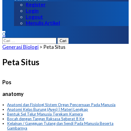
Register
Login
Logout
Menulis Artikel
0
Cari
untuk:
Generasi Biologi
>
Peta Situs
Peta Situs
Pos
anatomy
Anatomi dan Fisiologi Sistem Organ Pencernaan Pada Manusia
Anatomi Kelas Burung (Aves) | Materi Lengkap
Bentuk Sel Telur Manusia Terekam Kamera
Bocah dengan Tangan Raksasa Seberat 8 Kg
Kelainan / Gangguan Tulang dan Sendi Pada Manusia Beserta
Gambarnya