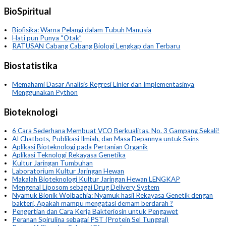
BioSpiritual
Biofisika: Warna Pelangi dalam Tubuh Manusia
Hati pun Punya “Otak”
RATUSAN Cabang Cabang Biologi Lengkap dan Terbaru
Biostatistika
Memahami Dasar Analisis Regresi Linier dan Implementasinya
Menggunakan Python
Bioteknologi
6 Cara Sederhana Membuat VCO Berkualitas, No. 3 Gampang Sekali!
AI Chatbots, Publikasi Ilmiah, dan Masa Depannya untuk Sains
Aplikasi Bioteknologi pada Pertanian Organik
Aplikasi Teknologi Rekayasa Genetika
Kultur Jaringan Tumbuhan
Laboratorium Kultur Jaringan Hewan
Makalah Bioteknologi Kultur Jaringan Hewan LENGKAP
Mengenal Liposom sebagai Drug Delivery System
Nyamuk Bionik Wolbachia: Nyamuk hasil Rekayasa Genetik dengan
bakteri, Apakah mampu mengatasi demam berdarah ?
Pengertian dan Cara Kerja Bakteriosin untuk Pengawet
Peranan Spirulina sebagai PST (Protein Sel Tunggal)