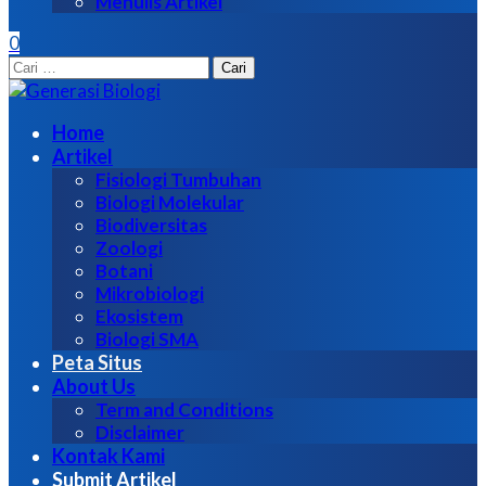
Menulis Artikel
0
Cari
untuk:
Home
Artikel
Fisiologi Tumbuhan
Biologi Molekular
Biodiversitas
Zoologi
Botani
Mikrobiologi
Ekosistem
Biologi SMA
Peta Situs
About Us
Term and Conditions
Disclaimer
Kontak Kami
Submit Artikel