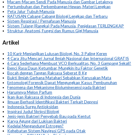
Macam-Macam Sendi Pada Manusia dan Gambar Letaknya
Pertumbuhan dan Perkembangan Hewan, Materi Lengkap
Peta Jalur Tubuh Manusia
RATUSAN Cabang Cabang Biologi Lengkap dan Terbaru
Sistem Respirasi / Pernafasan Manusia
Sistem Tulang (Rangka) Pada Manusia, Penjelasan TERLENGKAP
Struktur, Anatomi, Fungsi dan Rumus Gigi Manusia
Artikel
10 Karir Menjanjikan Lulusan Biologi, No. 3 Paling Keren
4 Cara Jitu Mencari Jurnal Ilmiah Nasional dan Internasional GRATIS
6 Cara Sederhana Membuat VCO Berkualitas, No. 3 Gampang Sekali!
Benci Rasa Daun Ketumbar, Mungkin itu Faktor Genetik
Bocah dengan Tangan Raksasa Seberat 8 Kg
Bukti Ilmiah Gerhana Matahari Sebabkan Kerusakan Mata
Entomologi Forensik Dapat Mengungkap Kasus Pembunuhan
Fenomena dan Mekanisme Bioluminesensi pada Bakteri
Harumnya Melon Parfum
Ikan-ikan Raksasa di Indonesia dan Dunia
Ilmuan Berhasil Identifikasi Bakteri Terkait Depresi
Indonesia Surga Antioksidan
Inspirasi Judul Skripsi Biologi
Jenis-jenis Bakteri Penyebab Bau pada Kentut
Karya Agung dari Lukisan Bakteri
Kedelai Mengandung Estrogen?
Kehebatan Sistem Navigasi GPS pada Otak