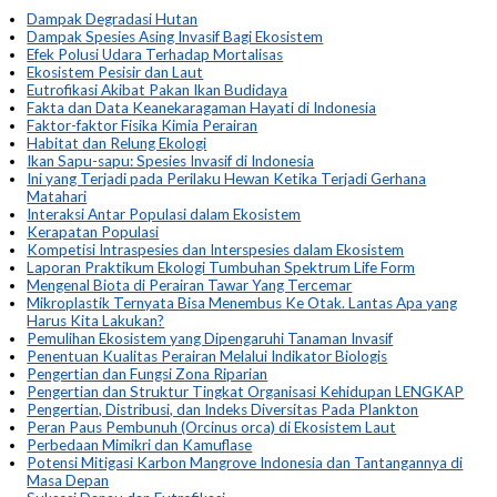
Dampak Degradasi Hutan
Dampak Spesies Asing Invasif Bagi Ekosistem
Efek Polusi Udara Terhadap Mortalisas
Ekosistem Pesisir dan Laut
Eutrofikasi Akibat Pakan Ikan Budidaya
Fakta dan Data Keanekaragaman Hayati di Indonesia
Faktor-faktor Fisika Kimia Perairan
Habitat dan Relung Ekologi
Ikan Sapu-sapu: Spesies Invasif di Indonesia
Ini yang Terjadi pada Perilaku Hewan Ketika Terjadi Gerhana
Matahari
Interaksi Antar Populasi dalam Ekosistem
Kerapatan Populasi
Kompetisi Intraspesies dan Interspesies dalam Ekosistem
Laporan Praktikum Ekologi Tumbuhan Spektrum Life Form
Mengenal Biota di Perairan Tawar Yang Tercemar
Mikroplastik Ternyata Bisa Menembus Ke Otak. Lantas Apa yang
Harus Kita Lakukan?
Pemulihan Ekosistem yang Dipengaruhi Tanaman Invasif
Penentuan Kualitas Perairan Melalui Indikator Biologis
Pengertian dan Fungsi Zona Riparian
Pengertian dan Struktur Tingkat Organisasi Kehidupan LENGKAP
Pengertian, Distribusi, dan Indeks Diversitas Pada Plankton
Peran Paus Pembunuh (Orcinus orca) di Ekosistem Laut
Perbedaan Mimikri dan Kamuflase
Potensi Mitigasi Karbon Mangrove Indonesia dan Tantangannya di
Masa Depan