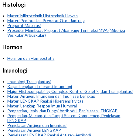
Histologi
Materi Mikroteknik Histoteknik Hewan
Materi Pembuatan Preparat Otot Jantung
Preparat Maserasi
Prosedur Membuat Preparat Akar yang Terinfeksi MVA (Mikoriza
Vesikular Arbuskular)
Hormon
Hormon dan Homeostatis
Imunologi
Imunologi Transplantasi
Kajian Lengkap: Toleransi Imunologi
Major Histocompability Complex, Kontrol Genetik, dan Transplantasi
Materi Antigen, Imunogen dan Imunisasi Lengkap
Materi LENGKAP Reaksi Hipersensitivitas
Materi Lengkap Respon Imun Humoral
Pengertian, Jenis, dan Fungsi Antibodi | Penjelasan LENGKAP
Pengertian, Macam, dan Fungsi Sistem Komplemen, Penjelasan
LENGKAP
Penjelasan Antigen dan Imunisasi
Penjelasan Antigen LENGKAP
Penjelasan LENGKAP Reaksi Antigen-Antibodi