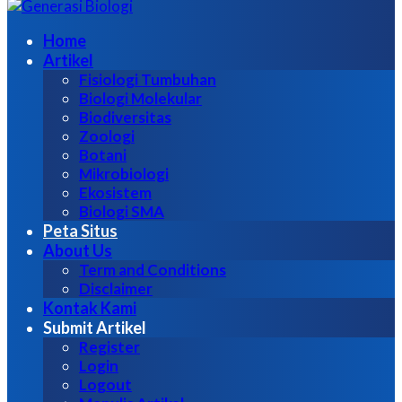
untuk:
Home
Artikel
Fisiologi Tumbuhan
Biologi Molekular
Biodiversitas
Zoologi
Botani
Mikrobiologi
Ekosistem
Biologi SMA
Peta Situs
About Us
Term and Conditions
Disclaimer
Kontak Kami
Submit Artikel
Register
Login
Logout