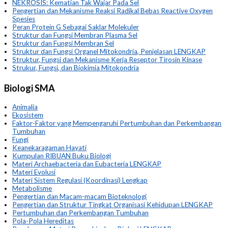
NEKROSIS: Kematian Tak Wajar Pada Sel
Pengertian dan Mekanisme Reaksi Radikal Bebas Reactive Oxygen
Spesies
Peran Protein G Sebagai Saklar Molekuler
Struktur dan Fungsi Membran Plasma Sel
Struktur dan Fungsi Membran Sel
Struktur dan Fungsi Organel Mitokondria, Penjelasan LENGKAP
Struktur, Fungsi dan Mekanisme Kerja Reseptor Tirosin Kinase
Strukur, Fungsi, dan Biokimia Mitokondria
Biologi SMA
Animalia
Ekosistem
Faktor-Faktor yang Mempengaruhi Pertumbuhan dan Perkembangan
Tumbuhan
Fungi
Keanekaragaman Hayati
Kumpulan RIBUAN Buku Biologi
Materi Archaebacteria dan Eubacteria LENGKAP
Materi Evolusi
Materi Sistem Regulasi (Koordinasi) Lengkap
Metabolisme
Pengertian dan Macam-macam Bioteknologi
Pengertian dan Struktur Tingkat Organisasi Kehidupan LENGKAP
Pertumbuhan dan Perkembangan Tumbuhan
Pola-Pola Hereditas