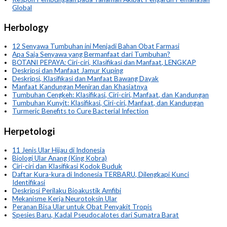
Global
Herbology
12 Senyawa Tumbuhan ini Menjadi Bahan Obat Farmasi
Apa Saja Senyawa yang Bermanfaat dari Tumbuhan?
BOTANI PEPAYA: Ciri-ciri, Klasifikasi dan Manfaat, LENGKAP
Deskripsi dan Manfaat Jamur Kuping
Deskripsi, Klasifikasi dan Manfaat Bawang Dayak
Manfaat Kandungan Meniran dan Khasiatnya
Tumbuhan Cengkeh: Klasifikasi, Ciri-ciri, Manfaat, dan Kandungan
Tumbuhan Kunyit: Klasifikasi, Ciri-ciri, Manfaat, dan Kandungan
Turmeric Benefits to Cure Bacterial Infection
Herpetologi
11 Jenis Ular Hijau di Indonesia
Biologi Ular Anang (King Kobra)
Ciri-ciri dan Klasifikasi Kodok Buduk
Daftar Kura-kura di Indonesia TERBARU, Dilengkapi Kunci
Identifikasi
Deskripsi Perilaku Bioakustik Amfibi
Mekanisme Kerja Neurotoksin Ular
Peranan Bisa Ular untuk Obat Penyakit Tropis
Spesies Baru, Kadal Pseudocalotes dari Sumatra Barat