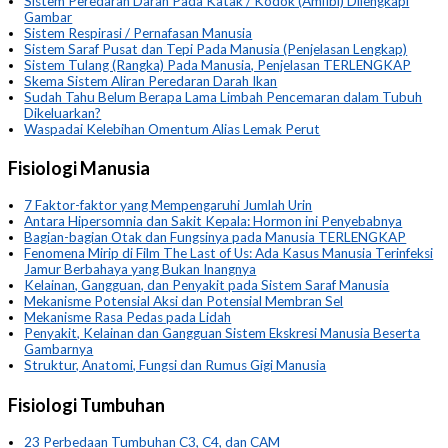
Sistem Peredaran Darah Pada Katak / Kodok (Amfibi) Dilengkapi
Gambar
Sistem Respirasi / Pernafasan Manusia
Sistem Saraf Pusat dan Tepi Pada Manusia (Penjelasan Lengkap)
Sistem Tulang (Rangka) Pada Manusia, Penjelasan TERLENGKAP
Skema Sistem Aliran Peredaran Darah Ikan
Sudah Tahu Belum Berapa Lama Limbah Pencemaran dalam Tubuh
Dikeluarkan?
Waspadai Kelebihan Omentum Alias Lemak Perut
Fisiologi Manusia
7 Faktor-faktor yang Mempengaruhi Jumlah Urin
Antara Hipersomnia dan Sakit Kepala: Hormon ini Penyebabnya
Bagian-bagian Otak dan Fungsinya pada Manusia TERLENGKAP
Fenomena Mirip di Film The Last of Us: Ada Kasus Manusia Terinfeksi
Jamur Berbahaya yang Bukan Inangnya
Kelainan, Gangguan, dan Penyakit pada Sistem Saraf Manusia
Mekanisme Potensial Aksi dan Potensial Membran Sel
Mekanisme Rasa Pedas pada Lidah
Penyakit, Kelainan dan Gangguan Sistem Ekskresi Manusia Beserta
Gambarnya
Struktur, Anatomi, Fungsi dan Rumus Gigi Manusia
Fisiologi Tumbuhan
23 Perbedaan Tumbuhan C3, C4, dan CAM