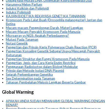
Diduga hasil Mutasi DNA, Ditemukan Kobra Berkepala Dua
Harumnya Melon Parfum
Induksi Kolkisin dan Poliploidi
Induksi Poliploidi
KAJIAN BIOETIKA REKAYASA GENETIKA TANAMAN
Kromosom Pada Lalat Buah (Drosophila melanogaster) Jantan dan
Betina
Macam-macam Penggolongan Darah, Materi Lengkap
Macam-Macam Penyakit Kromosom Pada Manusia
Microarray vs NGS: Apakah Perbedaannya?
Mutasi Pada Tanaman
Notasi Genetik
Pengertian dan Prinsip Kerja Polymerase Chain Reaction (PCR)
Pengertian Konseling Genetik Sebagai Upaya Mencegah Penyakit
Keturunan
Pengertian Struktur dan Fungsi Kromosom Pada Manusia
Pengertian, Jenis, dan Cara Kerja Enzim Restriksi
Penggunaan Radioisotop dalam Biologi Molekular
Prinsip dan Metode Isolasi DNA Plasmid
Sejarah Perkembangan Genetika
Sex Determination pada Tanaman
Tahapan Pembelahan Meiosis Lengkap Beserta Gambar
Global Warming
APAKAH ANDA SUDAH MEMAHAMI GLOBAL WARMING DENGAN
BENAR?
Respon Pembungaan pada Tanaman Akibat Pengaruh Pemanasan