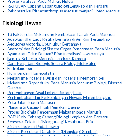
Proses Fosilisasi Pada Mahluk Hidup
RATUSAN Cabang Cabang Biologi Lengkap dan Terbaru
Rekonstruksi Pithecanthropus erectus menjadi Homo erectus
Fisiologi Hewan
13 Faktor dan Mekanisme Pembekuan Darah Pada Manusia
Adaptasi Ular Laut Ketika Bernafas di Air Kini Terungkap
Aequorea victoria, Ubur-ubur Bercahaya
Anatomi dan Fisiologi Sistem Organ Pencernaan Pada Manusia
Ayam atau Telur Duluan? Biomineralisasi Jawabannya
Bentuk Sel Telur Manusia Terekam Kamera
Cara Kerja Jam Biologis Secara Biologi Molekuler
Endrokinologi
Hormon dan Homeostatis
Mekanisme Potensial Aksi dan Potensial Membran Sel
Mekanisme Reproduksi Pada Manusia Menurut Biologi, Disertai
Gambar
Perkembangan Awal Embrio Bintang Laut
Pertumbuhan dan Perkembangan Hewan, Materi Lengkap
Peta Jalur Tubuh Manusia
Planaria Si Cacing Pipih Pemakan Daging
Proses Biokimia Pencernaan Makanan pada Manusia
RATUSAN Cabang Cabang Biologi Lengkap dan Terbaru
Senyawa Toksin Ini Mengurangi Kesuburan Pria
Sistem Ekskresi Pada Hewan
Sistem Peredaran Darah Ikan (Dilengkapi Gambar)