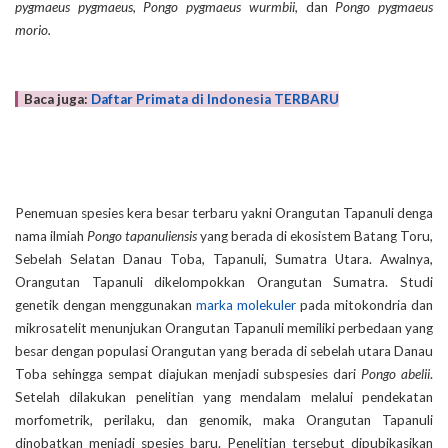
pygmaeus
pygmaeus
,
Pongo pygmaeus wurmbii
, dan
Pongo pygmaeus
morio.
Baca juga:
Daftar Primata di Indonesia TERBARU
Penemuan spesies kera besar terbaru yakni Orangutan Tapanuli denga
nama ilmiah
Pongo tapanuliensis
yang berada di ekosistem Batang Toru,
Sebelah Selatan Danau Toba, Tapanuli, Sumatra Utara. Awalnya,
Orangutan Tapanuli dikelompokkan Orangutan Sumatra. Studi
genetik dengan menggunakan
marka molekuler
pada mitokondria dan
mikrosatelit menunjukan Orangutan Tapanuli memiliki perbedaan yang
besar dengan populasi Orangutan yang berada di sebelah utara Danau
Toba sehingga sempat diajukan menjadi subspesies dari
Pongo abelii
.
Setelah dilakukan penelitian yang mendalam melalui pendekatan
morfometrik, perilaku, dan genomik, maka Orangutan Tapanuli
dinobatkan menjadi spesies baru. Penelitian tersebut dipubikasikan