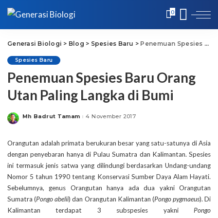
0
Generasi Biologi
>
Blog
>
Spesies Baru
>
Penemuan Spesies Baru Orang Utan Paling Langka di Bumi
Spesies Baru
Penemuan Spesies Baru Orang
Utan Paling Langka di Bumi
Mh Badrut Tamam
4 November 2017
Posted
by
Orangutan adalah primata berukuran besar yang satu-satunya di Asia
dengan penyebaran hanya di Pulau Sumatra dan Kalimantan. Spesies
ini termasuk jenis satwa yang dilindungi berdasarkan Undang-undang
Nomor 5 tahun 1990 tentang Konservasi Sumber Daya Alam Hayati.
Sebelumnya, genus Orangutan hanya ada dua yakni Orangutan
Sumatra (
Pongo abelii
) dan Orangutan Kalimantan (
Pongo pygmaeus
). Di
Kalimantan terdapat 3 subspesies yakni
Pongo