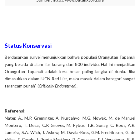
Status Konservasi
Berdasarkan survei menunjukkan bahwa populasi Orangutan Tapanuli
yang berada di alam liar kurang dari 800 individu. Hal ini menjadikan
Orangutan Tapanuli adalah kera besar paling langka di dunia. Jika
dimasukkan dalam IUCN Red List, maka masuk dalam kategori sangat
terancam punah” (
Critically Endangered
).
Referensi:
Nater, A., M.P. Greminger, A. Nurcahyo, M.G. Nowak, M. de Manuel
Montero, T. Desai, C.P. Groves, M. Pybus, T.B. Sonay, C. Roos, A.R.
Lameira, S.A. Wich, J. Askew, M. Davila-Ross, G.M. Fredriksson, G. de
Valles, F. Casals, J. Prado-Martinez, B. Goossens, E.J. Verschoor, K. S.