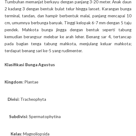
Tumbuhan memanjat berkayu dengan panjang 3-20 meter. Anak daun
2 kadang 3 dengan bentuk bulat telur hingga lanset. Karangan bunga
terminal, tandan, dan hampir berbentuk malai, panjang mencapai 10
cm, umumnya berbunga banyak. Tinggi kelopak 6-7 mm dengan 5 taju
pendek. Mahkota bunga jingga dengan bentuk seperti tabung
kemudian berangsur melebar ke arah leher. Benang sar 4, tertancap
pada bagian tenga tabung mahkota, menjulang keluar mahkota;
terdapat benang sari ke-5 yang rudimenter.
Klasifikasi Bunga Agustus
Kingdom
:
Plantae
_
_
Divisi
:
Tracheophyta
_
_
_
Subdivisi
:
Spermatophytina
_
_
_
_
Kelas
:
Magnoliopsida