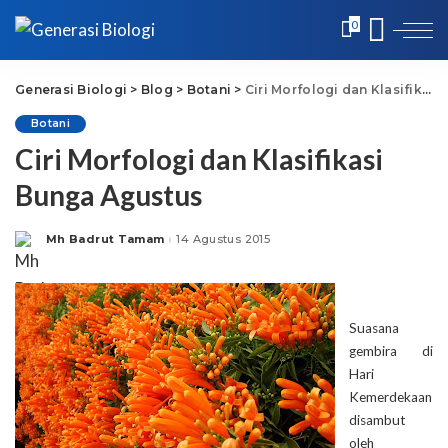
0
Generasi Biologi
>
Blog
>
Botani
>
Ciri Morfologi dan Klasifikasi Bunga Agustus
Botani
Ciri Morfologi dan Klasifikasi
Bunga Agustus
Mh Badrut Tamam
14 Agustus 2015
Posted
by
Suasana
gembira di
Hari
Kemerdekaan
disambut
oleh