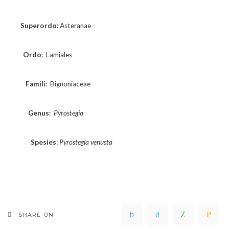
_
_
_
_
_
Superordo
:
Asteranae
_
_
_
_
_
_
Ordo
:
Lamiales
_
_
_
_
_
_
_
Famili
:
Bignoniaceae
_
_
_
_
_
_
_
_
Genus
:
Pyrostegia
_
_
_
_
_
_
_
_
_
Spesies
:
Pyrostegia venusta
SHARE ON