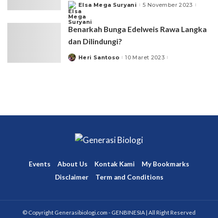
Elsa Mega Suryani
5 November 2023
Posted
by
Benarkah Bunga Edelweis Rawa Langka
dan Dilindungi?
Heri Santoso
10 Maret 2023
Posted
by
Events
About Us
Kontak Kami
My Bookmarks
Disclaimer
Term and Conditions
© Copyright Generasibiologi.com - GENBINESIA | All Right Reserved