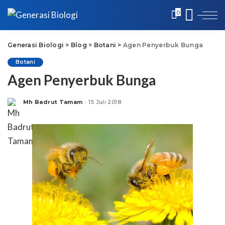
0
Generasi Biologi
>
Blog
>
Botani
>
Agen Penyerbuk Bunga
Botani
Agen Penyerbuk Bunga
Mh Badrut Tamam
15 Juli 2018
Posted
by