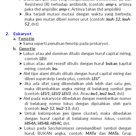
Resistensi (R) terhadap antibiotik. (contoh:
amp-s
.
artinya
peka thd ampisilin;
amp-r
. Artinya tahan thd ampisilin)
Jika terjadi mutasi mutasi dengan waktu yang berbeda,
➤
maka gen mutan diberi nomor urut (contoh:
leuA-12
,
leuA-
52
,
dst)
2.
Eukaryot
a.
Fenotip
Sama seperti penulisan fenotip pada prokaryot.
➤
b.
Genotip
Lokus atau alel dominan ditulis dengan huruf capital miring,
➤
contoh:
LEU
.
Lokus atau alel resesif ditulis dengan huruf
bukan
kapital
➤
miring, contoh:
leu
.
Alel tipe alami ditulis ditulis dengan huruf capital miring dan
➤
+
diberi superskrip tanda plus, contoh:
LEU
.
Jika ada sifat yang dikendalikan oleh lebih dari satu gen,
➤
maka ditambahkan angka miring di belakang symbol gen
(contoh:
LEU1
,
LEU2 LEU3
,
dst. Atau
leu1
,
leu2 leu3,
dst)
Alel pada eukaryote dibedakan dengan memberikan nomor
➤
di belakang nomor lokus dengan dipisahkan oleh garis
(contoh:
leu2-12
,
leu2-13
, dst)
Untuk kelompokan gen (gene cluster), maka dibedakan
➤
dengan huruf capital di belakang nomor lokus, contoh:
HIS4A, HIS4B, HIS4C,
dst.
Lokus pada
Saccharomyces cerevisae
diberi symbol dengan
➤
huruf, BUKAN angka, contoh:
MAT
α
dan
MATa
.
Grup