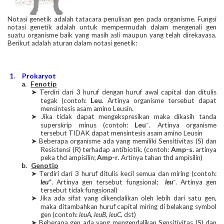
Notasi genetik adalah tatacara penulisan gen pada organisme. Fungsi
notasi genetik adalah untuk mempermudah dalam mengenali gen
suatu organisme baik yang masih asli maupun yang telah direkayasa.
Berikut adalah aturan dalam notasi genetik:
1.
Prokaryot
a.
Fenotip
Terdiri dari 3 huruf dengan huruf awal capital dan ditulis
➤
tegak (contoh:
Leu
. Artinya organisme tersebut dapat
mensintesis asam amino Leusin.
Jika tidak dapat mengekspresikan maka dikasih tanda
➤
–
superskrip minus (contoh:
Leu
. Artinya organisme
tersebut TIDAK dapat mensintesis asam amino Leusin
Beberapa organisme ada yang memiliki Sensitivitas (S) dan
➤
Resistensi (R) terhadap antibiotik. (contoh:
Amp-s.
artinya
peka thd ampisilin;
Amp-r
. Artinya tahan thd ampisilin)
b.
Genotip
Terdiri dari 3 huruf ditulis kecil semua dan miring (contoh:
➤
+
–
leu
. Artinya gen tersebut fungsional;
leu
. Artinya gen
tersebut tidak fungsional)
Jika ada sifat yang dikendalikan oleh lebih dari satu gen,
➤
maka ditambahkan huruf capital miring di belakang symbol
gen (contoh:
leuA
,
leuB
,
leuC,
dst)
Beberapa gen ada yang mengendalikan Sensitivitas (S) dan
➤