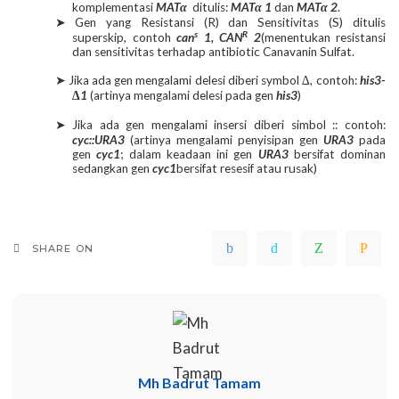
komplementasi
MAT
α
ditulis:
MAT
α 1
dan
MAT
α 2
.
Gen yang Resistansi (R) dan Sensitivitas (S) ditulis
➤
s
R
superskip, contoh
can
1, CAN
2
(menentukan resistansi
dan sensitivitas terhadap antibiotic Canavanin Sulfat.
Jika ada gen mengalami delesi diberi symbol
∆, contoh:
his3-
➤
∆1
(artinya mengalami delesi pada gen
his3
)
Jika ada gen mengalami insersi diberi simbol :: contoh:
➤
cyc::URA3
(artinya mengalami penyisipan gen
URA3
pada
gen
cyc1
; dalam keadaan ini gen
URA3
bersifat dominan
sedangkan gen
cyc1
bersifat resesif atau rusak)
SHARE ON
Mh Badrut Tamam