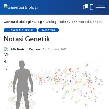
0
Generasi Biologi
>
Blog
>
Biologi Molekular
>
Notasi Genetik
Biologi Molekular
Genetika
Notasi Genetik
Mh Badrut Tamam
24 Agustus 2012
Posted
by