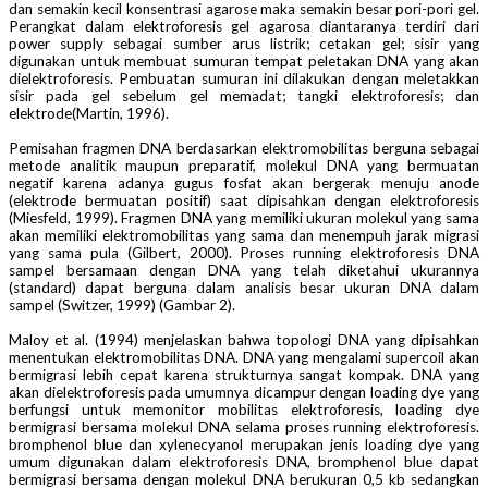
dan semakin kecil konsentrasi agarose maka semakin besar pori-pori gel.
Perangkat dalam elektroforesis gel agarosa diantaranya terdiri dari
power supply sebagai sumber arus listrik; cetakan gel; sisir yang
digunakan untuk membuat sumuran tempat peletakan DNA yang akan
dielektroforesis. Pembuatan sumuran ini dilakukan dengan meletakkan
sisir pada gel sebelum gel memadat; tangki elektroforesis; dan
elektrode(Martin, 1996).
Pemisahan fragmen DNA berdasarkan elektromobilitas berguna sebagai
metode analitik maupun preparatif, molekul DNA yang bermuatan
negatif karena adanya gugus fosfat akan bergerak menuju anode
(elektrode bermuatan positif) saat dipisahkan dengan elektroforesis
(Miesfeld, 1999). Fragmen DNA yang memiliki ukuran molekul yang sama
akan memiliki elektromobilitas yang sama dan menempuh jarak migrasi
yang sama pula (Gilbert, 2000). Proses running elektroforesis DNA
sampel bersamaan dengan DNA yang telah diketahui ukurannya
(standard) dapat berguna dalam analisis besar ukuran DNA dalam
sampel (Switzer, 1999) (Gambar 2).
Maloy et al. (1994) menjelaskan bahwa topologi DNA yang dipisahkan
menentukan elektromobilitas DNA. DNA yang mengalami supercoil akan
bermigrasi lebih cepat karena strukturnya sangat kompak. DNA yang
akan dielektroforesis pada umumnya dicampur dengan loading dye yang
berfungsi untuk memonitor mobilitas elektroforesis, loading dye
bermigrasi bersama molekul DNA selama proses running elektroforesis.
bromphenol blue dan xylenecyanol merupakan jenis loading dye yang
umum digunakan dalam elektroforesis DNA, bromphenol blue dapat
bermigrasi bersama dengan molekul DNA berukuran 0,5 kb sedangkan