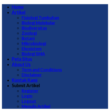
Home
Artikel
Fisiologi Tumbuhan
Biologi Molekular
Biodiversitas
Zoologi
Botani
Mikrobiologi
Ekosistem
Biologi SMA
Peta Situs
About Us
Term and Conditions
Disclaimer
Kontak Kami
Submit Artikel
Register
Login
Logout
Menulis Artikel