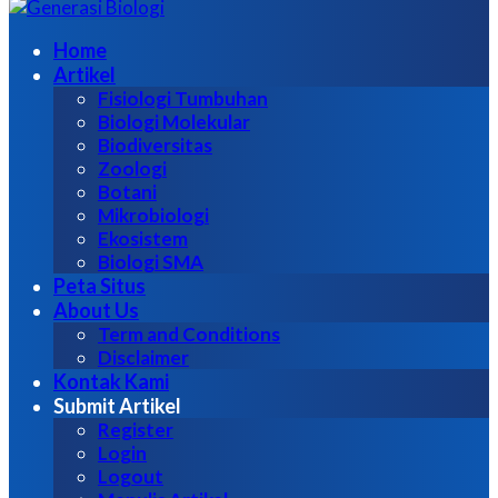
untuk:
Home
Artikel
Fisiologi Tumbuhan
Biologi Molekular
Biodiversitas
Zoologi
Botani
Mikrobiologi
Ekosistem
Biologi SMA
Peta Situs
About Us
Term and Conditions
Disclaimer
Kontak Kami
Submit Artikel
Register
Login
Logout