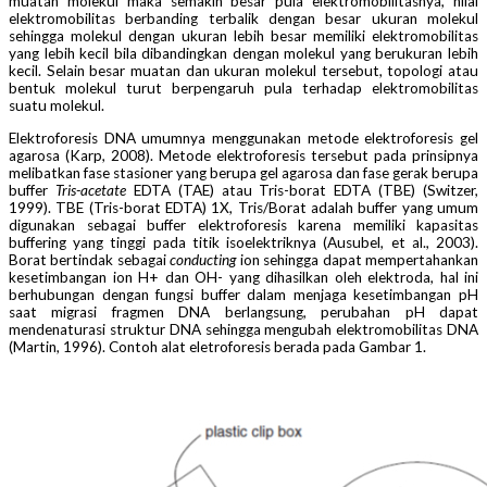
muatan molekul maka semakin besar pula elektromobilitasnya, nilai
elektromobilitas berbanding terbalik dengan besar ukuran molekul
sehingga molekul dengan ukuran lebih besar memiliki elektromobilitas
yang lebih kecil bila dibandingkan dengan molekul yang berukuran lebih
kecil. Selain besar muatan dan ukuran molekul tersebut, topologi atau
bentuk molekul turut berpengaruh pula terhadap elektromobilitas
suatu molekul.
Elektroforesis DNA umumnya menggunakan metode elektroforesis gel
agarosa (Karp, 2008). Metode elektroforesis tersebut pada prinsipnya
melibatkan fase stasioner yang berupa gel agarosa dan fase gerak berupa
buffer
Tris-acetate
EDTA (TAE) atau Tris-borat EDTA (TBE) (Switzer,
1999). TBE (Tris-borat EDTA) 1X, Tris/Borat adalah buffer yang umum
digunakan sebagai buffer elektroforesis karena memiliki kapasitas
buffering yang tinggi pada titik isoelektriknya (Ausubel, et al., 2003).
Borat bertindak sebagai
conducting
ion sehingga dapat mempertahankan
kesetimbangan ion H+ dan OH- yang dihasilkan oleh elektroda, hal ini
berhubungan dengan fungsi buffer dalam menjaga kesetimbangan pH
saat migrasi fragmen DNA berlangsung, perubahan pH dapat
mendenaturasi struktur DNA sehingga mengubah elektromobilitas DNA
(Martin, 1996). Contoh alat eletroforesis berada pada Gambar 1.