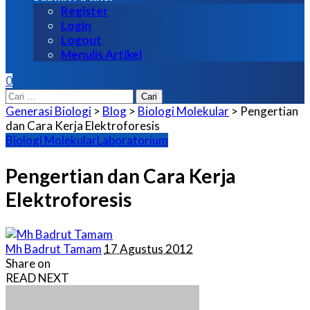
Register
Login
Logout
Menulis Artikel
0
Cari
untuk:
Generasi Biologi
>
Blog
>
Biologi Molekular
>
Pengertian
dan Cara Kerja Elektroforesis
Biologi Molekular
Laboratorium
Pengertian dan Cara Kerja
Elektroforesis
Posted
Mh Badrut Tamam
17 Agustus 2012
by
Share on
READ NEXT