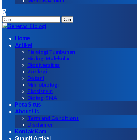
Menulis Artikel
0
Cari
untuk:
Home
Artikel
Fisiologi Tumbuhan
Biologi Molekular
Biodiversitas
Zoologi
Botani
Mikrobiologi
Ekosistem
Biologi SMA
Peta Situs
About Us
Term and Conditions
Disclaimer
Kontak Kami
Submit Artikel