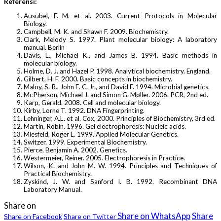
Referensi:
Ausubel, F. M. et al. 2003. Current Protocols in Molecular
Biology.
Campbell, M. K. and Shawn F. 2009. Biochemistry.
Clark, Melody S. 1997. Plant molecular biology: A laboratory
manual. Berlin
Davis, L., Michael K., and James B. 1994. Basic methods in
molecular biology.
Holme, D. J. and Hazel P. 1998. Analytical biochemistry. England.
Gilbert, H. F. 2000. Basic concepts in biochemistry.
Maloy, S. R., John E. C. Jr., and David F. 1994. Microbial genetics.
McPherson, Michael J. and Simon G. Møller. 2006. PCR, 2nd ed.
Karp, Gerald. 2008. Cell and molecular biology.
Kirby, Lorne T. 1992. DNA Fingerprinting.
Lehninger, A.L. et al. Cox, 2000. Principles of Biochemistry, 3rd ed.
Martin, Robin. 1996. Gel electrophoresis: Nucleic acids.
Miesfeld, Roger L. 1999. Applied Molecular Genetics.
Switzer. 1999. Experimental Biochemistry.
Pierce, Benjamin A. 2002. Genetics.
Westermeier, Reiner. 2005. Electrophoresis in Practice.
Wilson, K. and John M. W. 1994. Principles and Techniques of
Practical Biochemistry.
Zyskind, J. W. and Sanford I. B. 1992. Recombinant DNA
Laboratory Manual.
Share on
Share on WhatsApp
Share
Share on Facebook
Share on Twitter