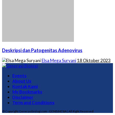
Deskripsi dan Patogenitas Adenovirus
Posted
Elsa Mega Suryani
18 Oktober 2023
by
Events
About Us
Kontak Kami
My Bookmarks
Disclaimer
Term and Conditions
© Copyright Generasibiologi.com - GENBINESIA | All Right Reserved