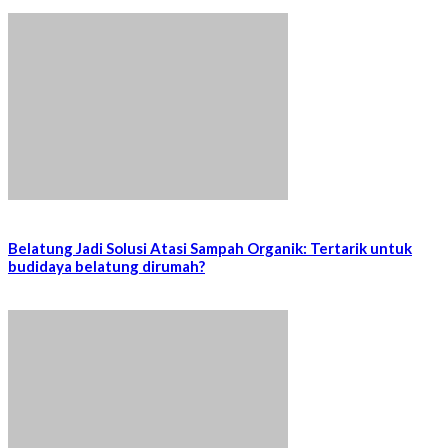
Belatung Jadi Solusi Atasi Sampah Organik: Tertarik untuk
budidaya belatung dirumah?