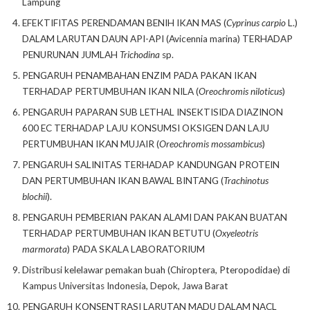
Lampung
EFEKTIFITAS PERENDAMAN BENIH IKAN MAS (
Cyprinus carpio
L.)
DALAM LARUTAN DAUN API-API (Avicennia marina) TERHADAP
PENURUNAN JUMLAH
Trichodina
sp.
PENGARUH PENAMBAHAN ENZIM PADA PAKAN IKAN
TERHADAP PERTUMBUHAN IKAN NILA (
Oreochromis niloticus
)
PENGARUH PAPARAN SUB LETHAL INSEKTISIDA DIAZINON
600 EC TERHADAP LAJU KONSUMSI OKSIGEN DAN LAJU
PERTUMBUHAN IKAN MUJAIR (
Oreochromis mossambicus
)
PENGARUH SALINITAS TERHADAP KANDUNGAN PROTEIN
DAN PERTUMBUHAN IKAN BAWAL BINTANG (
Trachinotus
blochii
).
PENGARUH PEMBERIAN PAKAN ALAMI DAN PAKAN BUATAN
TERHADAP PERTUMBUHAN IKAN BETUTU (
Oxyeleotris
marmorata
) PADA SKALA LABORATORIUM
Distribusi kelelawar pemakan buah (Chiroptera, Pteropodidae) di
Kampus Universitas Indonesia, Depok, Jawa Barat
PENGARUH KONSENTRASI LARUTAN MADU DALAM NACL