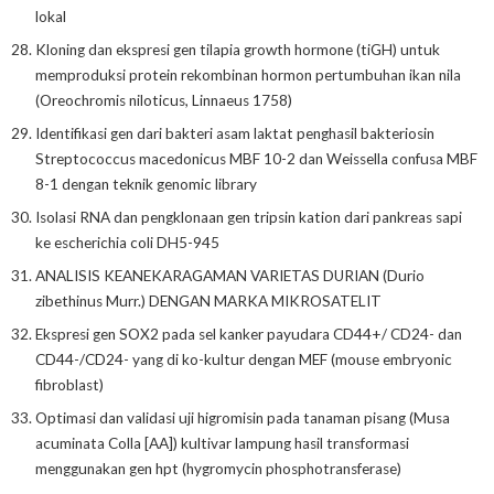
lokal
Kloning dan ekspresi gen tilapia growth hormone (tiGH) untuk
memproduksi protein rekombinan hormon pertumbuhan ikan nila
(Oreochromis niloticus, Linnaeus 1758)
Identifikasi gen dari bakteri asam laktat penghasil bakteriosin
Streptococcus macedonicus MBF 10-2 dan Weissella confusa MBF
8-1 dengan teknik genomic library
Isolasi RNA dan pengklonaan gen tripsin kation dari pankreas sapi
ke escherichia coli DH5-945
ANALISIS KEANEKARAGAMAN VARIETAS DURIAN (Durio
zibethinus Murr.) DENGAN MARKA MIKROSATELIT
Ekspresi gen SOX2 pada sel kanker payudara CD44+/ CD24- dan
CD44-/CD24- yang di ko-kultur dengan MEF (mouse embryonic
fibroblast)
Optimasi dan validasi uji higromisin pada tanaman pisang (Musa
acuminata Colla [AA]) kultivar lampung hasil transformasi
menggunakan gen hpt (hygromycin phosphotransferase)