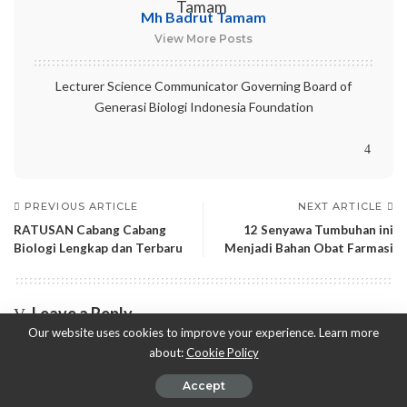
Mh Badrut Tamam
View More Posts
Lecturer Science Communicator Governing Board of
Generasi Biologi Indonesia Foundation
PREVIOUS ARTICLE
NEXT ARTICLE
RATUSAN Cabang Cabang
12 Senyawa Tumbuhan ini
Biologi Lengkap dan Terbaru
Menjadi Bahan Obat Farmasi
Leave a Reply
Our website uses cookies to improve your experience. Learn more
Alamat email Anda tidak akan dipublikasikan.
Ruas yang wajib ditandai
about:
Cookie Policy
*
Accept