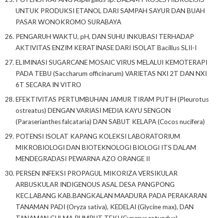
UNTUK PRODUKSI ETANOL DARI SAMPAH SAYUR DAN BUAH
PASAR WONOKROMO SURABAYA
PENGARUH WAKTU, pH, DAN SUHU INKUBASI TERHADAP
AKTIVITAS ENZIM KERATINASE DARI ISOLAT Bacillus SLII-I
ELIMINASI SUGARCANE MOSAIC VIRUS MELALUI KEMOTERAPI
PADA TEBU (Saccharum officinarum) VARIETAS NXI 2T DAN NXI
6T SECARA IN VITRO
EFEKTIVITAS PERTUMBUHAN JAMUR TIRAM PUTIH (Pleurotus
ostreatus) DENGAN VARIASI MEDIA KAYU SENGON
(Paraserianthes falcataria) DAN SABUT KELAPA (Cocos nucifera)
POTENSI ISOLAT KAPANG KOLEKSI LABORATORIUM
MIKROBIOLOGI DAN BIOTEKNOLOGI BIOLOGI ITS DALAM
MENDEGRADASI PEWARNA AZO ORANGE II
PERSEN INFEKSI PROPAGUL MIKORIZA VERSIKULAR
ARBUSKULAR INDIGENOUS ASAL DESA PANGPONG
KEC.LABANG KAB.BANGKALAN MAADURA PADA PERAKARAN
TANAMAN PADI (Oryza sativa), KEDELAI (Glycine max), DAN
TANAMAN GULMA RUMPUT TEKI (Cyperus rotundus)