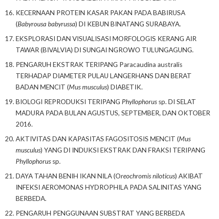
KECERNAAN PROTEIN KASAR PAKAN PADA BABIRUSA
(
Babyrousa babyrussa
) DI KEBUN BINATANG SURABAYA.
EKSPLORASI DAN VISUALISASI MORFOLOGIS KERANG AIR
TAWAR (BIVALVIA) DI SUNGAI NGROWO TULUNGAGUNG.
PENGARUH EKSTRAK TERIPANG Paracaudina australis
TERHADAP DIAMETER PULAU LANGERHANS DAN BERAT
BADAN MENCIT (
Mus musculus
) DIABETIK.
BIOLOGI REPRODUKSI TERIPANG
Phyllophorus
sp. DI SELAT
MADURA PADA BULAN AGUSTUS, SEPTEMBER, DAN OKTOBER
2016.
AKTIVITAS DAN KAPASITAS FAGOSITOSIS MENCIT (
Mus
musculus
) YANG DI INDUKSI EKSTRAK DAN FRAKSI TERIPANG
Phyllophorus
sp.
DAYA TAHAN BENIH IKAN NILA (O
reochromis niloticus
) AKIBAT
INFEKSI AEROMONAS HYDROPHILA PADA SALINITAS YANG
BERBEDA.
PENGARUH PENGGUNAAN SUBSTRAT YANG BERBEDA