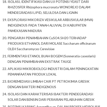
ISOLASI, IDENTIFIKASI DAN UJI POTENSI YEAST DARI
RHIZOSFER Rhizophora mucronata WONOREJO DALAM
MENDEGRADASI LIPID, SELULOSA DAN LIGNIN
EKSPLORASI MIKORIZA VESIKULAR ARBUSKULAR (MVA)
INDIGENOUS PADA TANAH ALUVIAL DI KABUPATEN
PAMEKASAN MADURA
PENGARUH PENAMBAHAN CuSO4.5H20 TERHADAP
PRODUKSI ETHANOL DARI MOLASE Saccharum officinarum
OLEH Saccharomyces Cerevisiae
FERMENTASI ETANOL BUAH BOGEM (Sonneratia caseolaris)
DENGAN PENAMBAHAN EKSTRAK TAUGE
APLIKASI MIKROBIOLOGI INDUSTRI DALAM PENINGKATAN
PEMANFAATAN PRODUK LOKAL
BIOREMEDIASI LIMBAH CAIR PT PETROKIMIA GRESIK
DENGAN BAKTERI INDIGENOUS
ISOLASI DAN KARAKTERISASI BAKTERI PENDEGRADASI
SOLAR DAN BENSIN DARI PERAIRAN PELABUHAN GRESIK
POTENSI KAPANG Aspergillus sp. DALAM PROSES HIDROLISIS