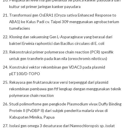
kultur sel primer jaringan kanker payudara
Transformasi gen OsERA1 (Oryza sativa Enhanced Response to
ABA1) ke Kalus Padi cv. Taipei 309 menggunakan agrobacterium
tumefaciens
Kloning dan sekuensing Gen L-Asparaginase yang berasal dari
bakteri Erwinia raphontici dan Bacillus circulans di E. coli
Rekonstruksi primer polymerase chain reaction (PCR) spesifik
untuk gen transferin pada ikan nila (oreochromis niloticus)
Konstruksi vektor rekombinan gen VDAC3 pada plasmid
pET100/D-TOPO
Rekayasa gen fruktansukrase versi terpenggal dari plasmid
rekombinan pembawa gen ftf lengkap dengan menggunakan teknik
polymerase chain reaction
Studi polimorfisme gen pengkode Plasmodium vivax Duffy Binding
Protein II (PvDBP II) dari subjek penderita malaria vivax di
Kabupaten Mimika, Papua
Isolasi gen omega 3 desaturase dari Nannochloropsis sp. isolat