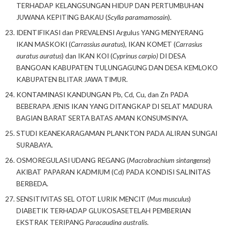
TERHADAP KELANGSUNGAN HIDUP DAN PERTUMBUHAN
JUWANA KEPITING BAKAU (
Scylla paramamosain
).
IDENTIFIKASI dan PREVALENSI Argulus YANG MENYERANG
IKAN MASKOKI (
Carrassius auratus
), IKAN KOMET (
Carrasius
auratus auratus
) dan IKAN KOI (
Cyprinus carpio)
DI DESA
BANGOAN KABUPATEN TULUNGAGUNG DAN DESA KEMLOKO
KABUPATEN BLITAR JAWA TIMUR.
KONTAMINASI KANDUNGAN Pb, Cd, Cu, dan Zn PADA
BEBERAPA JENIS IKAN YANG DITANGKAP DI SELAT MADURA
BAGIAN BARAT SERTA BATAS AMAN KONSUMSINYA.
STUDI KEANEKARAGAMAN PLANKTON PADA ALIRAN SUNGAI
SURABAYA.
OSMOREGULASI UDANG REGANG (
Macrobrachium sintangense
)
AKIBAT PAPARAN KADMIUM (Cd) PADA KONDISI SALINITAS
BERBEDA.
SENSITIVITAS SEL OTOT LURIK MENCIT (
Mus musculus
)
DIABETIK TERHADAP GLUKOSASETELAH PEMBERIAN
EKSTRAK TERIPANG
Paracaudina australis
.