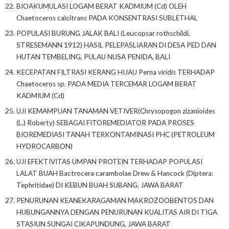
BIOAKUMULASI LOGAM BERAT KADMIUM (Cd) OLEH
Chaetoceros calcitrans PADA KONSENTRASI SUBLETHAL
POPULASI BURUNG JALAK BALI (Leucopsar rothschildi,
STRESEMANN 1912) HASIL PELEPASLIARAN DI DESA PED DAN
HUTAN TEMBELING, PULAU NUSA PENIDA, BALI
KECEPATAN FILTRASI KERANG HIJAU Perna viridis TERHADAP
Chaetoceros sp. PADA MEDIA TERCEMAR LOGAM BERAT
KADMIUM (Cd)
UJI KEMAMPUAN TANAMAN VETIVER(Chrysopogon zizanioides
(L.) Roberty) SEBAGAI FITOREMEDIATOR PADA PROSES
BIOREMEDIASI TANAH TERKONTAMINASI PHC (PETROLEUM
HYDROCARBON)
UJI EFEKTIVITAS UMPAN PROTEIN TERHADAP POPULASI
LALAT BUAH Bactrocera carambolae Drew & Hancock (Diptera:
Tephritidae) DI KEBUN BUAH SUBANG, JAWA BARAT
PENURUNAN KEANEKARAGAMAN MAKROZOOBENTOS DAN
HUBUNGANNYA DENGAN PENURUNAN KUALITAS AIR DI TIGA
STASIUN SUNGAI CIKAPUNDUNG, JAWA BARAT