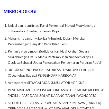
MIKROBIOLOGI
Isolasi dan Identifikasi Fungi Pengendali Hayati Pratylenchus
coffeae dari Rizosfer Tanaman Kopi
Mekanisme Jamur Mikoriza Arbuskula Dalam Menekan
Perkembangan Penyakit Pada Bibit Tebu
Pemanfaatan Limbah Budidaya Ikan Hasil Olahan Secara
Mikrobiologis Untuk Media Pertumbuhan Nannochloropsis
Oculata Sebagai Upaya Pencegahan Pencemaran Perairan Pesisir
BIOGROUTING: PRODUKSI UREASE DARI BAKTERI LAUT
(Oceanobacillus sp.) PENGENDAP KARBONAT
Azotobacter SEBAGAI BIOAKUMULATOR MERKURI
PENGARUH MEDIUM LIMBAH ORGANIK TERHADAP AKTIVITAS
ENZIM LIPASE DARI ISOLAT KAPANG TANAH WONOREJO
STUDI EFEKTIVITAS BERBAGAI BAHAN PEMBAWA (CARRIER)
TERHADAP PROPAGUL MIKORIZA ASAL DESA CONDRO,