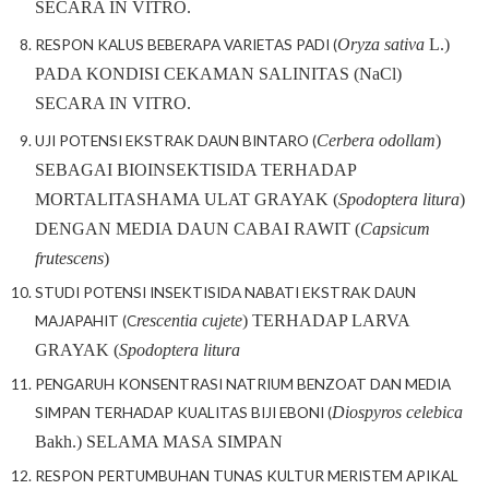
SECARA IN VITRO.
Oryza
sativa
L.)
RESPON KALUS BEBERAPA VARIETAS PADI (
PADA KONDISI CEKAMAN SALINITAS (NaCl)
SECARA IN VITRO.
Cerbera odollam
)
UJI POTENSI EKSTRAK DAUN BINTARO (
SEBAGAI BIOINSEKTISIDA TERHADAP
MORTALITASHAMA ULAT GRAYAK (
Spodoptera litura
)
DENGAN MEDIA DAUN CABAI RAWIT (
Capsicum
frutescens
)
STUDI POTENSI INSEKTISIDA NABATI EKSTRAK DAUN
rescentia cujete
) TERHADAP LARVA
MAJAPAHIT (C
GRAYAK (
Spodoptera litura
PENGARUH KONSENTRASI NATRIUM BENZOAT DAN MEDIA
Diospyros celebica
SIMPAN TERHADAP KUALITAS BIJI EBONI (
Bakh.) SELAMA MASA SIMPAN
RESPON PERTUMBUHAN TUNAS KULTUR MERISTEM APIKAL