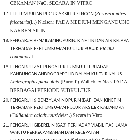
CEKAMAN NaCl SECARA IN VITRO
Paraserianthes
PERTUMBUHAN PUCUK AKSILER SENGON (
falcataria
(L.) Nielsen) PADA MEDIUM MENGANDUNG
KARBENISILIN
PENGARUH BENZILAMINOPURIN, KINETIN DAN AIR KELAPA
Ricinus
TERHADAP PERTUMBUHAN KULTUR PUCUK
communis
L.
PENGARUH ZAT PENGATUR TUMBUH TERHADAP
KANDUNGAN ANDROGRAFOLID DALAM KULTUR KALUS
Andrographis paniculata
(Burm f.) Wallich ex Nees PADA
BERBAGAI PERIODE SUBKULTUR
PENGARUH 6-BENZYLAMINOPURIN (BAP) DAN KINETIN
TERHADAP PERTUMBUHAN PUCUK AKSILER KALIANDRA
Calliandra calothyrsus
Meisn.) Secara in Vitro
(
PENGARUH GIBERELIN (GA3) TERHADAP VIABILITAS, LAMA
WAKTU PERKECAMBAHAN DAN KECEPATAN