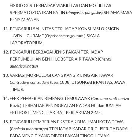
FISIOLOGIS TERHADAP VIABILITAS DAN MOTILITAS
SPERMATOZOA IKAN PATIN (
Pangasius pangasius
) SELAMA MASA
PENYIMPANAN
PENGARUH SALINITAS TERHADAP KONSUMSI OKSIGEN
JUVENIL GURAME (
Osprhonemus gourami
) SKALA
LABORATORIUM
PENGARUH BERBAGAI JENIS PAKAN TERHADAP
PERTUMBUHAN BENIH LOBSTER AIR TAWAR (
Cherax
quadricarinatus
)
VARIASI MORFOLOGI CANGKANG KIJING AIR TAWAR
Contradens contradens
(Lea, 1838) DI SUNGAI BRANTAS, JAWA
TIMUR.
EFEK PEMBERIAN RIMPANG TEMULAWAK (
Carcume xanthonriza
Rozb.) TERHADAP PENINGKATAN KADAR Hb dan JUMLAH
ERITROSIT MENCIT AKIBAT PERLAKUAN 2-ME.
PENGARUH PEMBERIAN EKSTRAK BUAH MAHKOTA DEWA
(
Phaleria macrocarpa
) TERHADAP KADAR TRIGLISERIDA DARAH
PADA MENCIT YANG DIBERI PAKAN TINGGI LEMAK.