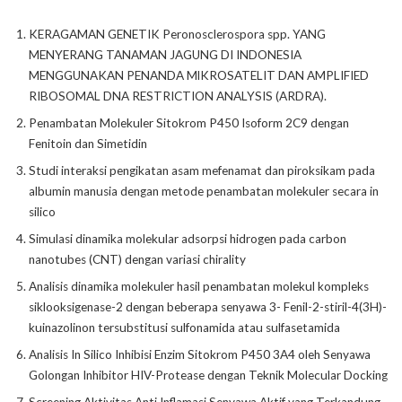
KERAGAMAN GENETIK Peronosclerospora spp. YANG
MENYERANG TANAMAN JAGUNG DI INDONESIA
MENGGUNAKAN PENANDA MlKROSATELIT DAN AMPLIFIED
RIBOSOMAL DNA RESTRICTION ANALYSIS (ARDRA).
Penambatan Molekuler Sitokrom P450 Isoform 2C9 dengan
Fenitoin dan Simetidin
Studi interaksi pengikatan asam mefenamat dan piroksikam pada
albumin manusia dengan metode penambatan molekuler secara in
silico
Simulasi dinamika molekular adsorpsi hidrogen pada carbon
nanotubes (CNT) dengan variasi chirality
Analisis dinamika molekuler hasil penambatan molekul kompleks
siklooksigenase-2 dengan beberapa senyawa 3- Fenil-2-stiril-4(3H)-
kuinazolinon tersubstitusi sulfonamida atau sulfasetamida
Analisis In Silico Inhibisi Enzim Sitokrom P450 3A4 oleh Senyawa
Golongan Inhibitor HIV-Protease dengan Teknik Molecular Docking
Screening Aktivitas Anti Inflamasi Senyawa Aktif yang Terkandung