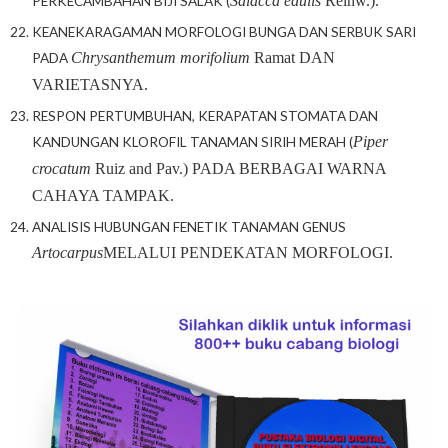
Salacca edulis
Reinw.).
PERKECAMBAHAN BIJI SALAK (
KEANEKARAGAMAN MORFOLOGI BUNGA DAN SERBUK SARI
Chrysanthemum morifolium
Ramat DAN
PADA
VARIETASNYA.
RESPON PERTUMBUHAN, KERAPATAN STOMATA DAN
Piper
KANDUNGAN KLOROFIL TANAMAN SIRIH MERAH (
crocatum
Ruiz and Pav.) PADA BERBAGAI WARNA
CAHAYA TAMPAK.
ANALISIS HUBUNGAN FENETIK TANAMAN GENUS
Artocarpus
MELALUI PENDEKATAN MORFOLOGI.