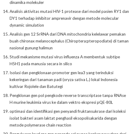
dinamika molekuler
Analisis aktivitas mutasi HIV-1 protease dari model pasien RY1 dan
DY1 terhadap inhibitor amprenavir dengan metode molecular
dynamic simulation
Analisis gen 12 SrRNA dari DNA mitochondria kelelawar pemakan
buah chironax melanocephalus (Chiroptera:pteropodiate) di taman
nasional gunung halimun
Studi mekanisme mutasi virus influenza A membentuk subtipe
H5H1 pada manusia secara in silico
Isolasi dan pengklonaan promoter gen lea3 yang terinduksi
kekeringan dari tanaman padi (oryza sativa L.) lokal Indonesia
kultivar Rojolele dan Batutegi
Pengklonan gen pol pengkode reverse transcriptase tanpa RNAse
H murine leukimia virus ke dalam vektro ekspresi pQE-80L
optimasi dan identifikasi gen penyandi fruktansukrase dari koleksi
isolat bakteri asam laktat penghasil eksopolisakarida dengan
metode polymerase chain reaction
Pengukuran level rna gen penanda sel punca kanker payudara dari