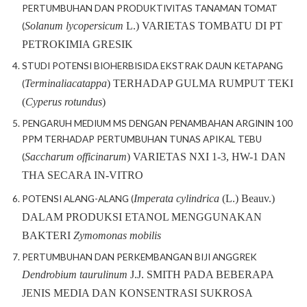
PERTUMBUHAN DAN PRODUKTIVITAS TANAMAN TOMAT
Solanum lycopersicum
L.) VARIETAS TOMBATU DI PT
(
PETROKIMIA GRESIK
STUDI POTENSI BIOHERBISIDA EKSTRAK DAUN KETAPANG
Terminalia
catappa
) TERHADAP GULMA RUMPUT TEKI
(
(
Cyperus rotundus
)
PENGARUH MEDIUM MS DENGAN PENAMBAHAN ARGININ 100
PPM TERHADAP PERTUMBUHAN TUNAS APIKAL TEBU
Saccharum officinarum
) VARIETAS NXI 1-3, HW-1 DAN
(
THA SECARA IN-VITRO
Imperata
cylindrica
(L.) Beauv.)
POTENSI ALANG-ALANG (
DALAM PRODUKSI ETANOL MENGGUNAKAN
BAKTERI
Zymomonas
mobilis
PERTUMBUHAN DAN PERKEMBANGAN BIJI ANGGREK
Dendrobium
taurulinum
J.J. SMITH PADA BEBERAPA
JENIS MEDIA DAN KONSENTRASI SUKROSA