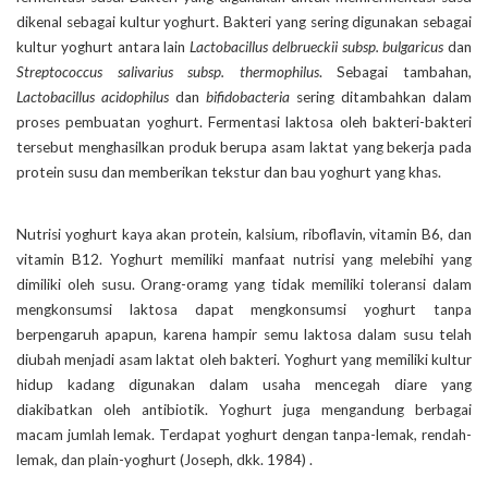
dikenal sebagai kultur yoghurt. Bakteri yang sering digunakan sebagai
kultur yoghurt antara lain
Lactobacillus delbrueckii subsp. bulgaricus
dan
Streptococcus salivarius subsp. thermophilus
. Sebagai tambahan,
Lactobacillus acidophilus
dan
bifidobacteria
sering ditambahkan dalam
proses pembuatan yoghurt. Fermentasi laktosa oleh bakteri-bakteri
tersebut menghasilkan produk berupa asam laktat yang bekerja pada
protein susu dan memberikan tekstur dan bau yoghurt yang khas.
Nutrisi yoghurt kaya akan protein, kalsium, riboflavin, vitamin B6, dan
vitamin B12. Yoghurt memiliki manfaat nutrisi yang melebihi yang
dimiliki oleh susu. Orang-oramg yang tidak memiliki toleransi dalam
mengkonsumsi laktosa dapat mengkonsumsi yoghurt tanpa
berpengaruh apapun, karena hampir semu laktosa dalam susu telah
diubah menjadi asam laktat oleh bakteri. Yoghurt yang memiliki kultur
hidup kadang digunakan dalam usaha mencegah diare yang
diakibatkan oleh antibiotik. Yoghurt juga mengandung berbagai
macam jumlah lemak. Terdapat yoghurt dengan tanpa-lemak, rendah-
lemak, dan plain-yoghurt (Joseph, dkk. 1984) .