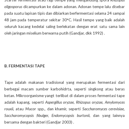
Starter fermentasi atau ragi tempe yang mengandung spora
Rhizopus
oligosporus
dicampurkan ke dalam adonan. Adonan tempe lalu disebar
pada suatu lapisan tipis dan dibiarkan berfermentasi selama 24 sampai
48 jam pada temperatur sekitar 30°C. Hasil tempe yang baik adalah
seluruh kacang kedelai saling berlekatan dengan erat satu sama lain
oleh jaringan miselium berwarna putih (Gandjar, dkk 1992) .
B. FERMENTASI TAPE
Tape adalah makanan tradisional yang merupakan fermentasi dari
berbegai macam sumber karbohidrta, seperti singkong atau beras
ketan. Mikroorganisme yangt terlibat di dalam proses fermentasi tape
adalah kapang, seperti
Aspergillus oryzae, Rhizopus oryzae, Amylomyces
rouxii
, atau
Mucor
spp., dan khamir, seperti
Saccharomyces cerevisiae,
Saccharomycopsis fibulger, Endomycopsis burtonii
, dan yang lainnya
bersama dengan bakteri (Gandjar 2003) .