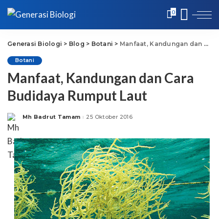
0
Generasi Biologi
>
Blog
>
Botani
>
Manfaat, Kandungan dan Cara Budidaya Rumput Laut
Botani
Manfaat, Kandungan dan Cara
Budidaya Rumput Laut
Mh Badrut Tamam
25 Oktober 2016
Posted
by