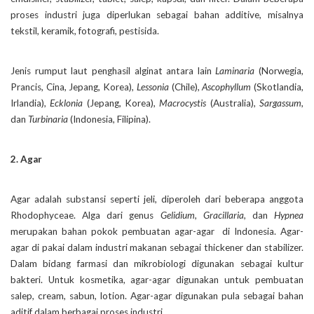
proses industri juga diperlukan sebagai bahan additive, misalnya
tekstil, keramik, fotografi, pestisida.
Jenis rumput laut penghasil alginat antara lain
Laminaria
(Norwegia,
Prancis, Cina, Jepang, Korea),
Lessonia
(Chile),
Ascophyllum
(Skotlandia,
Irlandia),
Ecklonia
(Jepang, Korea),
Macrocystis
(Australia),
Sargassum,
dan
Turbinaria
(Indonesia, Filipina).
2. Agar
Agar adalah substansi seperti jeli, diperoleh dari beberapa anggota
Rhodophyceae. Alga dari genus
Gelidium, Gracillaria,
dan
Hypnea
merupakan bahan pokok pembuatan agar-agar di Indonesia. Agar-
agar di pakai dalam industri makanan sebagai thickener dan stabilizer.
Dalam bidang farmasi dan mikrobiologi digunakan sebagai kultur
bakteri. Untuk kosmetika, agar-agar digunakan untuk pembuatan
salep, cream, sabun, lotion. Agar-agar digunakan pula sebagai bahan
aditif dalam berbagai proses industri.