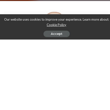
Our website uses cookies to improve your experience. Learn more about:
Cookie Policy
Accept
Manusia memerlukan senyawa organik antara lain karbohidrat, lipid
dan protein sebagai sumber energi yang digunakan untuk