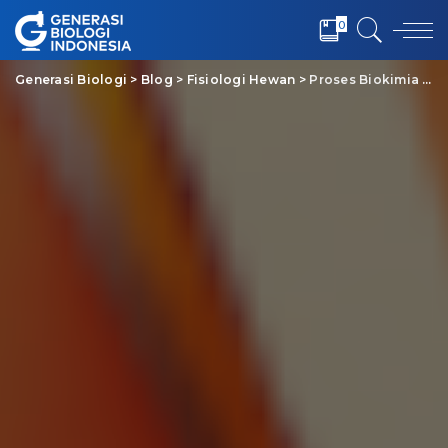
0
Generasi Biologi
>
Blog
>
Fisiologi Hewan
>
Proses Biokimia Pencernaan Makanan pada Manusia