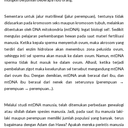
mungkin berjumlah beberapa ribu orang.
Sementara untuk jalur matrilineal (jalur perempuan), tentunya tidak
didasarkan pada kromosom seks maupun kromosom tubuh, melainkan
ditentukan oleh DNA mitokondria (mtDNA). Ingat biologi sel!. Sedikit
mengulas pelajaran perkembangan hewan pada saat materi fertilisasi
manusia. Ketika kepala sperma menyentuh ovum, maka akrosom yang
terdiri dari enzim hidrolase akan menembus zona pelusida ovum,
sehingga inti sel sperma akan masuk ke dalam ovum. Namun, mtDNA
sperma tidak ikut masuk ke dalam ovum. Alhasil, ketika terjadi
pembelahan zigot maka keseluruhan sel tersebut mengandung mtDNA
dari ovum ibu. Dengan demikian, mtDNA anak berasal dari ibu, dan
mtDNA ibu berasal dari nenek dan seterusnya (perempuan →
perempuan → perempuan…).
Melalui studi mtDNA manusia, telah ditemukan perbedaan genealogi
atau silsilah dalam spesies manusia. Jadi, pada saat itu manusia laki-
laki maupun perempuan memiliki jumlah populasi yang banyak. terus
bagaimana dengan Adam dan Hawa? Apakah mereka perintis manusia