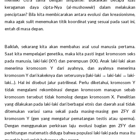
memiliki citra sama dengan simpanse? Bukankah betapa luas
keragaman daya cipta-Nya (al-mushowwir) dalam melakukan
penciptaan? Bila kita membicarakan antara evolusi dan kreasionisme,
maka agak sulit menemukan titik koordinat yang sesuai pada saat ini,
entah di masa depan.
Baiklah, sekarang kita akan membahas asal usul manusia pertama.
Saat kita mempelajari genetika, maka kita pasti ingat kromosom seks
pada manusia, laki-laki (XY) dan perempuan (XX). Anak laki-laki akan
menerima kromosom Y dari ayahnya, dan ayahnya menerima
kromosom Y dari kakeknya dan seterusnya (laki-laki → laki-laki → laki-
laki…). Hal ini disebut jalur patrilineal. Perlu diketahui, kromosom Y
tidak mengalami rekombinasi dengan kromosom manapun sebab
kromosom tersebut tidak homolog dengan kromosom X. Penelitian
yang dilakukan pada laki-laki dari berbagai etnis dan daerah asal tidak
ditemukan variasi sama sekali pada masing-masing gen ZFY di
kromosom Y (gen yang mengatur pematangan testis atau sperma).
Dengan menggunakan perkiraan laju evolusi bagian gen ZFY dan
perhitungan matematis diduga bahwa populasi laki-laki pada masa itu