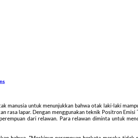
ins
otak manusia untuk menunjukkan bahwa otak laki-laki mam
an rasa lapar. Dengan menggunakan teknik Positron Emisi 
n perempuan dari relawan. Para relawan diminta untuk m
kan bahwa, “Meskipun perempuan berkata mereka tidak m