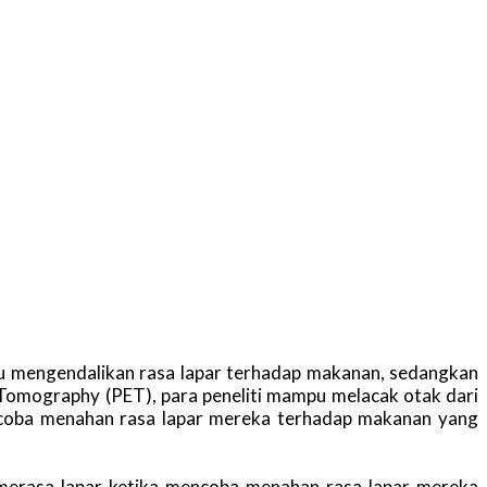
pu mengendalikan rasa lapar terhadap makanan, sedangkan
Tomography (PET), para peneliti mampu melacak otak dari
encoba menahan rasa lapar mereka terhadap makanan yang
erasa lapar ketika mencoba menahan rasa lapar mereka