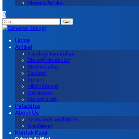
Menulis Artikel
0
Cari
untuk:
Home
Artikel
Fisiologi Tumbuhan
Biologi Molekular
Biodiversitas
Zoologi
Botani
Mikrobiologi
Ekosistem
Biologi SMA
Peta Situs
About Us
Term and Conditions
Disclaimer
Kontak Kami