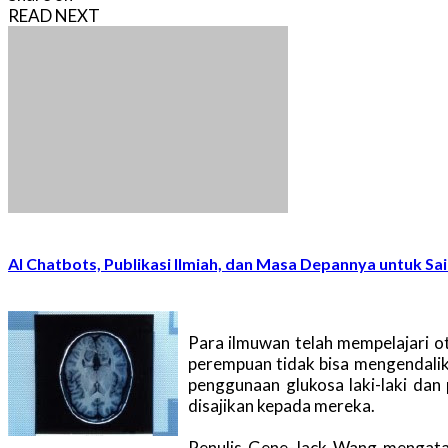
READ NEXT
AI Chatbots, Publikasi Ilmiah, dan Masa Depannya untuk Sa
Para ilmuwan telah mempelajari 
perempuan tidak bisa mengendalik
penggunaan glukosa laki-laki da
disajikan kepada mereka.
Penulis Gene-Jack Wang mengata