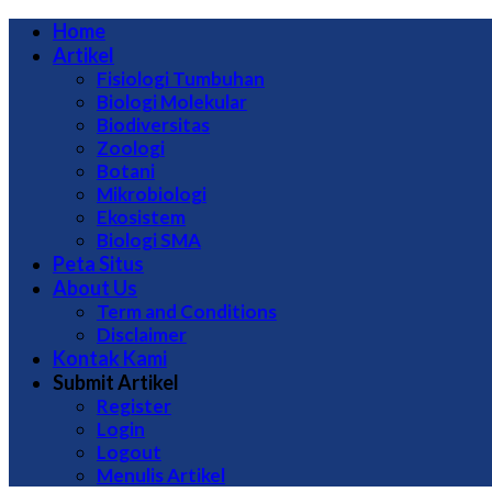
Home
Artikel
Fisiologi Tumbuhan
Biologi Molekular
Biodiversitas
Zoologi
Botani
Mikrobiologi
Ekosistem
Biologi SMA
Peta Situs
About Us
Term and Conditions
Disclaimer
Kontak Kami
Submit Artikel
Register
Login
Logout
Menulis Artikel