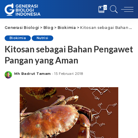
0
Generasi Biologi
>
Blog
>
Biokimia
>
Kitosan sebagai Bahan Pengawet Pangan yang Aman
Biokimia
Nutrisi
Kitosan sebagai Bahan Pengawet
Pangan yang Aman
Mh Badrut Tamam
15 Februari 2018
Posted
by