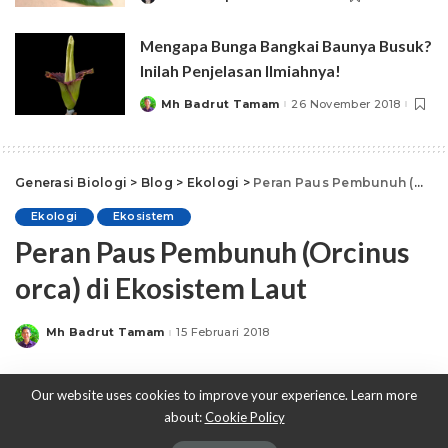
by
Mengapa Bunga Bangkai Baunya Busuk?
Inilah Penjelasan Ilmiahnya!
Mh Badrut Tamam
26 November 2018
Posted
by
Generasi Biologi
>
Blog
>
Ekologi
>
Peran Paus Pembunuh (Orcinus orca) di Ekosistem Laut
Ekologi
Ekosistem
Peran Paus Pembunuh (Orcinus
orca) di Ekosistem Laut
Mh Badrut Tamam
15 Februari 2018
Posted
by
Our website uses cookies to improve your experience. Learn more
about:
Cookie Policy