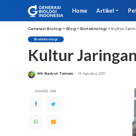
Home
Artikel
Pe
Generasi Biologi
>
Blog
>
Bioteknologi
>
Kultur Jar
Bioteknologi
Kultur Jaring
Mh Badrut Tamam
15 Agustus 2011
Posted
by
SHARE ON