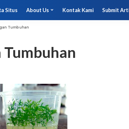
ta Situs
About Us
Kontak Kami
Submit Art
ingan Tumbuhan
an Tumbuhan