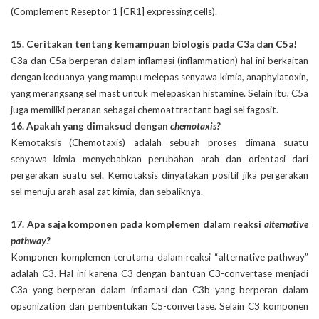
(Complement Reseptor 1 [CR1] expressing cells).
15.
Ceritakan tentang kemampuan biologis pada C3a dan C5a!
C3a dan C5a berperan dalam inflamasi (inflammation) hal ini berkaitan
dengan keduanya yang mampu melepas senyawa kimia, anaphylatoxin,
yang merangsang sel mast untuk melepaskan histamine. Selain itu, C5a
juga memiliki peranan sebagai chemoattractant bagi sel fagosit.
16.
Apakah yang dimaksud dengan
chemotaxis?
Kemotaksis (Chemotaxis) adalah sebuah proses dimana suatu
senyawa kimia menyebabkan perubahan arah dan orientasi dari
pergerakan suatu sel. Kemotaksis dinyatakan positif jika pergerakan
sel menuju arah asal zat kimia, dan sebaliknya.
17.
 Apa saja komponen pada 
komplemen dalam reaksi
alternative
pathway?
Komponen komplemen terutama dalam reaksi “alternative pathway”
adalah C3. Hal ini karena C3 dengan bantuan C3-convertase menjadi
C3a yang berperan dalam inflamasi dan C3b yang berperan dalam
opsonization dan pembentukan C5-convertase. Selain C3 komponen