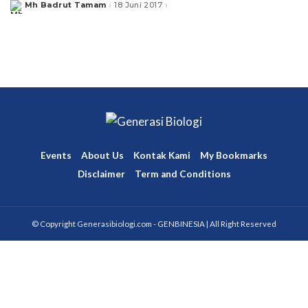
Mh Badrut Tamam
18 Juni 2017
Posted
by
Events
About Us
Kontak Kami
My Bookmarks
Disclaimer
Term and Conditions
© Copyright Generasibiologi.com - GENBINESIA | All Right Reserved