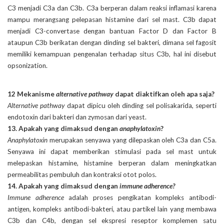
C3 menjadi C3a dan C3b. C3a berperan dalam reaksi inflamasi karena
mampu merangsang pelepasan histamine dari sel mast. C3b dapat
menjadi C3-convertase dengan bantuan Factor D dan Factor B
ataupun C3b berikatan dengan dinding sel bakteri, dimana sel fagosit
memiliki kemampuan pengenalan terhadap situs C3b, hal ini disebut
opsonization.
12 Mekanisme
alternative pathway
dapat diaktifkan oleh apa saja?
Alternative pathway
dapat dipicu oleh dinding sel polisakarida, seperti
endotoxin dari bakteri dan zymosan dari yeast.
13.
Apakah yang dimaksud dengan
anaphylatoxin
?
Anaphylatoxin
merupakan senyawa yang dilepaskan oleh C3a dan C5a.
Senyawa ini dapat memberikan stimulasi pada sel mast untuk
melepaskan histamine, histamine berperan dalam meningkatkan
permeabilitas pembuluh dan kontraksi otot polos.
14.
Apakah yang dimaksud dengan
immune adherence?
Immune adherence
adalah proses pengikatan kompleks antibodi-
antigen, kompleks antibodi-bakteri, atau partikel lain yang membawa
C3b dan C4b, dengan sel ekspresi reseptor komplemen satu