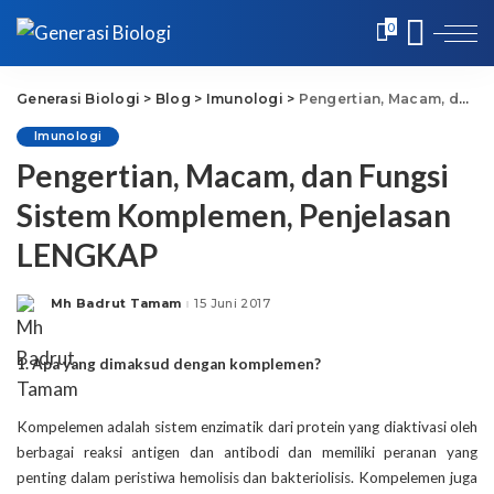
0
Generasi Biologi
>
Blog
>
Imunologi
>
Pengertian, Macam, dan Fungsi Sistem Komplemen, Penjelasan LENGKAP
Imunologi
Pengertian, Macam, dan Fungsi
Sistem Komplemen, Penjelasan
LENGKAP
Mh Badrut Tamam
15 Juni 2017
Posted
by
1. Apa yang dimaksud dengan komplemen?
Kompelemen adalah sistem enzimatik dari protein yang diaktivasi oleh
berbagai reaksi antigen dan antibodi dan memiliki peranan yang
penting dalam peristiwa hemolisis dan bakteriolisis. Kompelemen juga