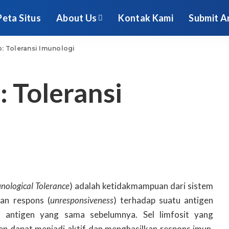
Peta Situs
About Us
Kontak Kami
Submit Ar
: Toleransi Imunologi
: Toleransi
ological Tolerance
) adalah ketidakmampuan dari sistem
an respons (
unresponsiveness
) terhadap suatu antigen
i antigen yang sama sebelumnya. Sel limfosit yang
n dapat menjadi aktif dan menghasilkan respons imun,