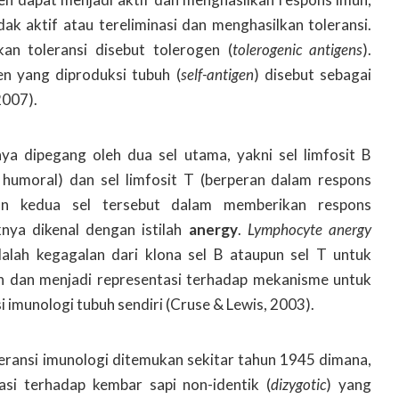
ak aktif atau tereliminasi dan menghasilkan toleransi.
n toleransi disebut tolerogen (
tolerogenic antigens
).
en yang diproduksi tubuh (
self-antigen
) disebut sebagai
2007).
ya dipegang oleh dua sel utama, yakni sel limfosit B
 humoral) dan sel limfosit T (berperan dalam respons
uan kedua sel tersebut dalam memberikan respons
knya dikenal dengan istilah
anergy
.
Lymphocyte anergy
dalah kegagalan dari klona sel B ataupun sel T untuk
en dan menjadi representasi terhadap mekanisme untuk
imunologi tubuh sendiri (Cruse & Lewis, 2003).
eransi imunologi ditemukan sekitar tahun 1945 dimana,
i terhadap kembar sapi non-identik (
dizygotic
) yang