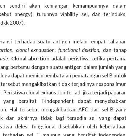
en sendiri akan kehilangan kemampuannya dalam
ebut anergy), turunnya viability sel, dan terinduksi
 dkk 2007).
eransi terhadap suatu antigen melalui empat tahapan
ortion, clonal exnaustion, functional deletion,
dan tahap
kade
.
Clonal abortion
adalah peristiwa ketika pertama
atang bertemu dengan suatu antigen dalam jumlah yang
i diduga dapat memicu pembatalan pematangan sel B untuk
 tersebut mengakibatkan tidak terjadinya respons imun
 Peristiwa clonal exhaustion terjadi jika terjadi paparan
n yang bersifat T-independent dapat menyebabkan
tion. Hal tersebut mengakibatkan AFC dari sel B yang
k dan akhirnya tidak lagi tersedia sel yang dapat
stiwa delesi fungsional disebabkan oleh keberadaan
 terhadap sel T maupun yang bersifat independen.