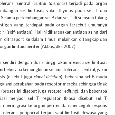
leransi sentral (
central tolerance
) terjadi pada organ
kembangan sel limfosit, yakni thymus pada sel T dan
. Selama perkembangan sel B dan sel T di sumsum tulang
antigen yang terdapat pada organ tersebut umumnya
ri (self-antigen). Hal ini dikarenakan antigen asing dari
kan ditrasport ke dalam timus, melainkan ditangkap dan
organ limfoid perifer (Abbas, dkk 2007).
 sendiri dengan dosis tinggi akan memicu sel limfosit
i beberapa kemungkinan selama toleransi sentral, yakni
sis (disebut juga
clonal deletion
), beberapa sel B muda
galami perubahan pada reseptor mereka sehingga tidak
 (proses ini disebut juga
receptor editing
), dan beberapa
asi menjadi sel T regulator (biasa disebut sel T
an bermigrasi ke organ perifer dan mencegah respons
 Toleransi peripheral terjadi saat limfosit dewasa yang