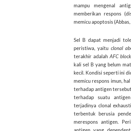
mampu mengenal antig
memberikan respons (dis
memicu apoptosis (Abbas,
Sel B dapat menjadi tol
peristiwa, yaitu
clonal ab
terakhir adalah
AFC bloc
kali sel B yang belum m
kecil. Kondisi seperti in
memicu respons imun, hal
terhadap antigen tersebut.
terhadap suatu antige
terjadinya clonal exhaus
terbentuk berusia pende
merespons antigen. Peri
antigen yang dependent