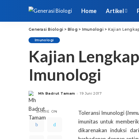
Home
Artikel
Generasi Biologi
>
Blog
>
Imunologi
>
Kajian Lengkap
Imunologi
Kajian Lengkap
Imunologi
Mh Badrut Tamam
19 Juni 2017
Posted
by
SHARE ON
Toleransi Imunologi (
Immun
imunitas untuk memberik
dikarenakan induksi dar
berhadapan dengan antige