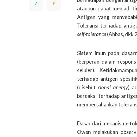
ataupun dapat menjadi tid
Antigen yang menyebabka
Toleransi terhadap antig
self-tolerance
(Abbas, dkk 
Sistem imun pada dasarn
(berperan dalam respons
seluler). Ketidakmamp
terhadap antigen spesifi
(disebut
clonal anergy
) a
bereaksi terhadap antig
mempertahankan toleransi 
Dasar dari mekanisme tol
Owen melakukan observas