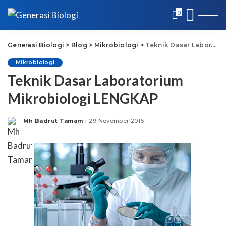
0
Generasi Biologi
>
Blog
>
Mikrobiologi
>
Teknik Dasar Laboratorium Mikrobiologi LENGKAP
Mikrobiologi
Teknik Dasar Laboratorium
Mikrobiologi LENGKAP
Mh Badrut Tamam
29 November 2016
Posted
by