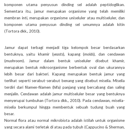
komponen utama penyusun dinding sel adalah peptidoglikan.
Sementara itu, jamur merupakan organisme yang telah memiliki
membran inti, merupakan organisme uniseluler atau multiseluler, dan
komponen utama penyusun dinding sel umumnya adalah kitin
(Tortora dkk., 2010).
Jamur dapat terbagi menjadi tiga kelompok besar berdasarkan
bentuknya, yaitu khamir (
yeasts
), kapang (
molds
), dan cendawan
(
mushroom
). Jamur dalam bentuk uniseluler disebut khamir,
merupakan bentuk mikroorganisme berbentuk oval dan ukurannya
lebih besar dari bakteri. Kapang merupakan bentuk jamur yang
terlihat seperti serabut-serabut benang yang disebut miselia. Miselia
terdiri dari filamen-filamen (hifa) panjang yang bercabang dan saling
menjalin. Cendawan adalah jamur multiseluler besar yang bentuknya
menyerupai tumbuhan (Tortora dkk., 2010). Pada cendawan, miselia-
miselia berkumpul hingga membentuk sebuah tudung buah yang
besar.
Normal flora atau normal mikrobiota adalah istilah untuk organisme
yang secara alami terletak di atau pada tubuh (Cappucino & Sherman,