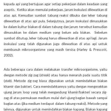
kepada api yang bertujuan agar setiap pekerjaan dalam keadaan yang
aseptis. Ketika akan memulai pekerjaan, jarum inokulasi dilewatkan di
atas api. Kemudian sumbat tabung reaksi dibuka dan leher tabung
dilewatkan di atas api pula. Selanjutnya, jarum inokulasi dimasukkan
ke dalam kultur biakan di dalam tabung dan jarum tersebut kemudian
dimasukkan ke dalam medium yang belum ada biakan. Sebelum
sumbat ditutup, leher tabung harus dilewatkan di atas api lagi. Jarum
inokulasi yang telah digunakan juga dilewatkan di atas api untuk
membunuh mikroorganisme yang masih tersisa (Harley & Prescott,
2002).
Ada beberapa cara dalam melakukan transfer mikroorganisme, yaitu
dengan metode zig-zag (
streak
) atau hanya menaruh pada suatu titik
(
stab
). Metode zig-zag biasa digunakan untuk memindahkan biakan
khamir dan bakteri. Cara memindahkannya yaitu dengan mengesekkan
ujung jarum loop yang telah mengandung khamir/bakteri secara zig-
zag di atas permukaan medium mulai dari ujung bagian bawah sampai
bagian atas (jika medium terdapat dalam tabung reaksi). Metode yang
lainnya, digunakan untuk memindahkan biakan kapang. Biakan kapang