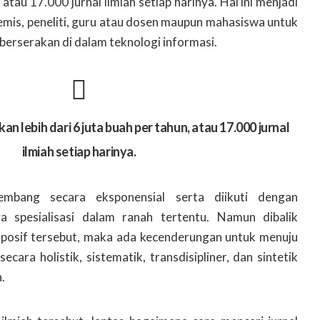
 atau 17.000 jurnal ilmiah setiap harinya. Hal ini menjadi
emis, peneliti, guru atau dosen maupun mahasiswa untuk
 berserakan di dalam teknologi informasi.
kan lebih dari 6 juta buah per tahun, atau 17.000 jurnal
ilmiah setiap harinya.
embang secara eksponensial serta diikuti dengan
 spesialisasi dalam ranah tertentu. Namun dibalik
posif tersebut, maka ada kecenderungan untuk menuju
ecara holistik, sistematik, transdisipliner, dan sintetik
.