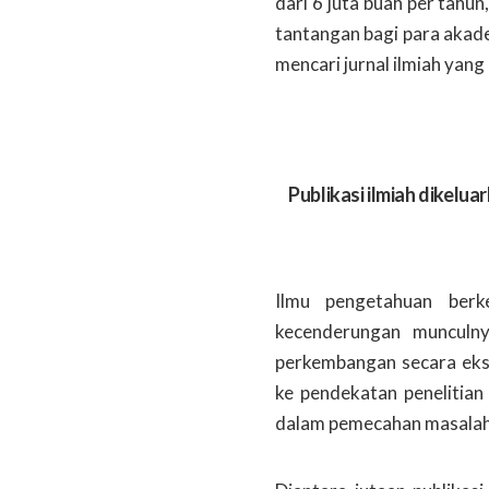
dari 6 juta buah per tahun,
tantangan bagi para akad
mencari jurnal ilmiah yang
Publikasi ilmiah dikeluar
Ilmu pengetahuan berk
kecenderungan munculnya
perkembangan secara eks
ke pendekatan penelitian s
dalam pemecahan masalah