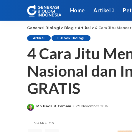
Home
Artikel
Pet
Generasi Biologi
>
Blog
>
Artikel
>
4 Cara Jitu Mencar
Artikel
E-Book Biologi
4 Cara Jitu Men
Nasional dan I
GRATIS
Mh Badrut Tamam
29 November 2016
Posted
by
SHARE ON