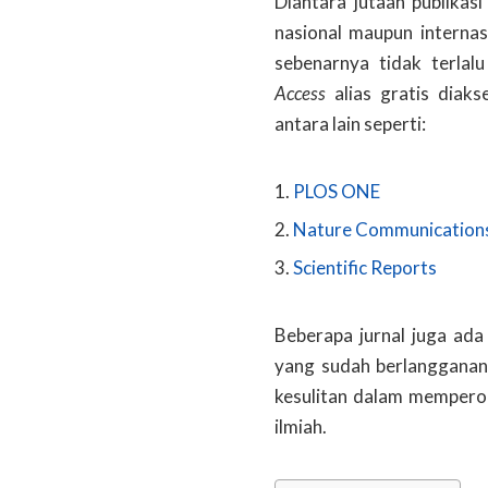
Diantara jutaan publikasi
nasional maupun internasi
sebenarnya tidak terlal
Access
alias gratis diak
antara lain seperti:
PLOS ONE
Nature Communication
Scientific Reports
Beberapa jurnal juga ada 
yang sudah berlangganan 
kesulitan dalam memperole
ilmiah.