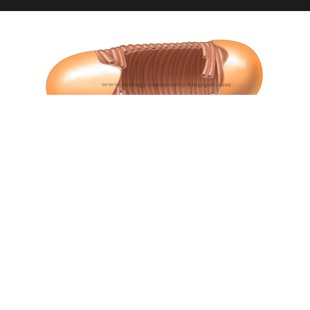
Bakteri adalah organisme prokariotik yang memiliki dinding sel yang
tersusun dari peptidoglikan. Hal ini berbeda dengan tumbuhan yang
dinding selnya tersusun dari selulosa, pektin, maupun lignin. Dinding sel
bakteri memiliki struktur yang agak kaku yang terletak di luar
membran sel. Peranan dinding sel tersebut adalah untuk
mempertahankan bentuk sel dan mencegah sel mengalami lisis.