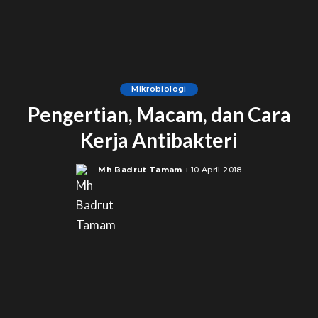
Mikrobiologi
Pengertian, Macam, dan Cara
Kerja Antibakteri
Mh Badrut Tamam
10 April 2018
Posted
by