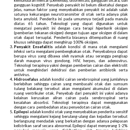
kemunduran mental (
Demensia
), disorientasi, gangguan bicara, dan
gangguan kognitif. Penyebab penyakit ini belum diketahui dengan
jelas, namun faktor yang menyebabkan penyakit ini adalah salah
satunya kekurangan neurotransmiter di otak serta adanya plak
beta amyloid. Penderita ini pada umumnya terjadi pada manula
diatas 65 tahun. Teknologi yang dapat digunakan untuk
mengatasi penyakit ini dengan cara terapi
hiperbarik
oksigen
(pemberian tekanan oksigen) dengan tujuan agar oksigen di dalam
otak dapat tersuplai. Penderita biasanya ditempatkan di ruang
khusus sehingga dapat menghirup 100% oksigen.
Penyakit Ensefalitis
adalah kondisi di mana otak mengalami
infeksi serta mengalami pembengkakan otak. Penyebabnya dapat
berupa virus yang dibawa oleh nyamuk atau serangga pengisap
darah maupun virus gondong, HIV, herpes, dan adenovirus.
Teknologi terapinya yakni dengan pemberian cairan dan elektrolit
untuk menghindari dehidrasi dan pemberian antibiotik serta
antivirus.
Hidrosefalus
adalah kondisi cairan serebrospinal yang jumlahnya
berlebihan sehingga cairan yang membasahi otak dan sumsum
tulang belakang tersebut akan mengalami akumulasi di dalam
ruang ventrikuler otak. Penyebab dari penyakit ini yakni adanya
kelainan kerusakan aliran cairan pada serebrospinal serta
kesalahan absorbsi. Teknologi terapinya dapat menggunakan
dengan cara pembedahan atau penyedotan cairan otak.
Epilepsi
adalah kondisi otak yang menyebabkan penderita sensitif
sehingga mengalami kejang berulang-ulang dan kejadian tersebut
berlangsung mendadak yang berkaitan dengan adanya pelepasan
kelistrikan saraf secara abnormal. Epilepsi dapat menyerang 1-2%