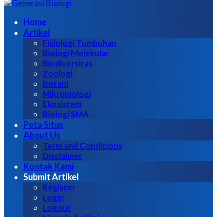
untuk:
Home
Artikel
Fisiologi Tumbuhan
Biologi Molekular
Biodiversitas
Zoologi
Botani
Mikrobiologi
Ekosistem
Biologi SMA
Peta Situs
About Us
Term and Conditions
Disclaimer
Kontak Kami
Submit Artikel
Register
Login
Logout