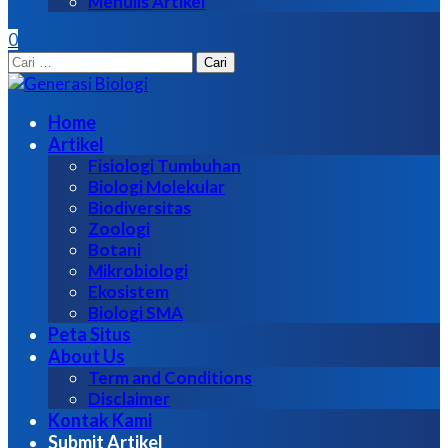
Menulis Artikel
0
Cari
untuk:
Home
Artikel
Fisiologi Tumbuhan
Biologi Molekular
Biodiversitas
Zoologi
Botani
Mikrobiologi
Ekosistem
Biologi SMA
Peta Situs
About Us
Term and Conditions
Disclaimer
Kontak Kami
Submit Artikel