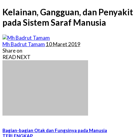
Kelainan, Gangguan, dan Penyakit
pada Sistem Saraf Manusia
Posted
Mh Badrut Tamam
10 Maret 2019
by
Share on
READ NEXT
Bagian-bagian Otak dan Fungsinya pada Manusia
TERLENGKAP