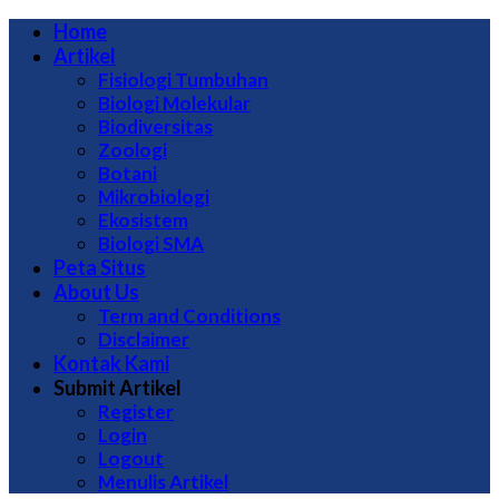
Home
Artikel
Fisiologi Tumbuhan
Biologi Molekular
Biodiversitas
Zoologi
Botani
Mikrobiologi
Ekosistem
Biologi SMA
Peta Situs
About Us
Term and Conditions
Disclaimer
Kontak Kami
Submit Artikel
Register
Login
Logout
Menulis Artikel