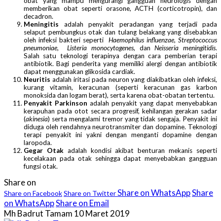
obat yang mampu mengurangi gangguan neurologis dengan
memberikan obat seperti orasone, ACTH (corticotropin), dan
decadron.
Meningitis
adalah penyakit peradangan yang terjadi pada
selaput pembungkus otak dan tulang belakang yang disebabkan
oleh infeksi bakteri seperti
Haemophilus influenzae
,
Streptococcus
pneumoniae
,
Listeria monocytogenes
, dan
Neisseria meningitidis
.
Salah satu teknologi terapinya dengan cara pemberian terapi
antibiotik. Bagi penderita yang memiliki alergi dengan antibiotik
dapat menggunakan glikosida cardiak.
Neuritis
adalah iritasi pada neuron yang diakibatkan oleh infeksi,
kurang vitamin, keracunan (seperti keracunan gas karbon
monoksida dan logam berat), serta karena obat-obatan tertentu.
Penyakit Parkinson
adalah penyakit yang dapat menyebabkan
kerapuhan pada otot secara progresif, kehilangan gerakan sadar
(
akinesia
) serta mengalami tremor yang tidak sengaja. Penyakit ini
diduga oleh rendahnya neurotransmiter dan dopamine. Teknologi
terapi penyakit ini yakni dengan menganti dopamine dengan
laropoda.
Gegar Otak
adalah kondisi akibat benturan mekanis seperti
kecelakaan pada otak sehingga dapat menyebabkan gangguan
fungsi otak.
Share on
Share on WhatsApp
Share
Share on Facebook
Share on Twitter
on WhatsApp
Share on Email
Mh Badrut Tamam
10 Maret 2019