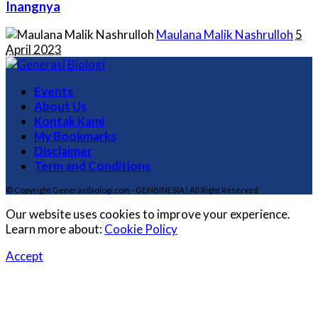
Inangnya
Posted
Maulana Malik Nashrulloh
5
by
April 2023
Events
About Us
Kontak Kami
My Bookmarks
Disclaimer
Term and Conditions
© Copyright Generasibiologi.com - GENBINESIA | All Right Reserved
Our website uses cookies to improve your experience.
Learn more about:
Cookie Policy
Accept