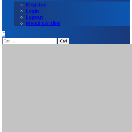
Register
Login
Logout
Menulis Artikel
0
Cari
untuk: