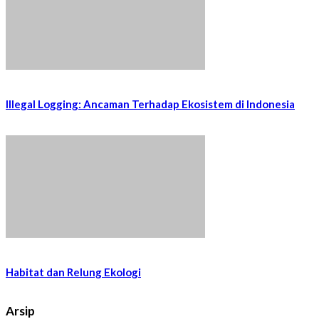
Illegal Logging: Ancaman Terhadap Ekosistem di Indonesia
Habitat dan Relung Ekologi
Arsip