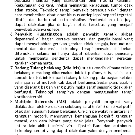
populasi manusia yang diakibatkan oleh trauma kelahiran
(kekurangan oksigen), infeksi meningitis, keracunan, tumor otak
adan stroke. Teknologi terapi penyakit tersebut yakni dengan
cara memberikan obat-obat khusus antiepilepsi seperti tegretol,
dilatin, dan barbitural serta misoline. Pembedahan otak juga
dapat dilakukan jika di bagian otak tersebut yang menjadi
penyebab adanya epilepsi.
Penyakit Hungtington
adalah penyakit genetik akibat
degenarasi di bagian korteks serebral dan ganglia basal yang
dapat menyebabkan gerakan-gerakan tidak sengaja, kemunduran
mental dan demensia. Teknologi terapi penyakit ini belum
ditemukan, selama ini hanya dapat diberikan obat penenang
untuk membantu penderita dapat mengendalikan gerakan-
gerakan kornea mata.
Radang Tulang belakang (Mielitis)
, suatu kondisi dimana tulang
belakang meradang dikarenakan infeksi poliomyelitis, salah satu
contoh bentuk infeksi pada tulang belakang pada bagian kelabu,
sehingga saraf motorik tak dapat berfungsi. Sedangkan, apabila
yang diserang bagian yang putih maka saraf sensorik tidak akan
berfungsi. Teknologi terapinya dengan menggunakan terapi
kortikostreroid.
Multiple Sclerosis (MS)
adalah penyakit progresif yang
diakibatkan oleh kerusakan selubung saraf (mielin) di sel-sel putih
otak dan sumsum tulang belakang. Ciri-ciri penyakit ini antara lain
gangguan motork, menurunnya kemampuan kognitif, gangguan
mental, dan cara bicara yang tidak jelas. Penyebab penyakit
antara lain akibat infeksi virus Epstein-Barr dan autoimun.
Teknologi terapi yang dapat dilakukan yakni dengan pemberian