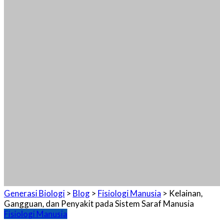
Generasi Biologi
>
Blog
>
Fisiologi Manusia
>
Kelainan,
Gangguan, dan Penyakit pada Sistem Saraf Manusia
Fisiologi Manusia