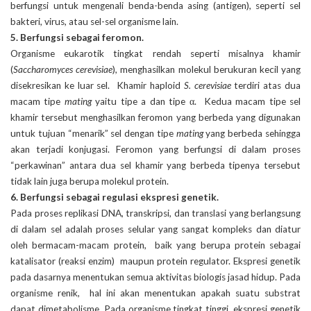
berfungsi untuk mengenali benda-benda asing (antigen), seperti sel
bakteri, virus, atau sel-sel organisme lain.
5. Berfungsi sebagai feromon.
Organisme eukarotik tingkat rendah seperti misalnya khamir
(
Saccharomyces cerevisiae
), menghasilkan molekul berukuran kecil yang
disekresikan ke luar sel. Khamir haploid
S. cerevisiae
terdiri atas dua
macam tipe
mating
yaitu tipe a dan tipe α. Kedua macam tipe sel
khamir tersebut menghasilkan feromon yang berbeda yang digunakan
untuk tujuan “menarik” sel dengan tipe
mating
yang berbeda sehingga
akan terjadi konjugasi. Feromon yang berfungsi di dalam proses
“perkawinan” antara dua sel khamir yang berbeda tipenya tersebut
tidak lain juga berupa molekul protein.
6. Berfungsi sebagai regulasi ekspresi genetik.
Pada proses replikasi DNA, transkripsi, dan translasi yang berlangsung
di dalam sel adalah proses selular yang sangat kompleks dan diatur
oleh bermacam-macam protein, baik yang berupa protein sebagai
katalisator (reaksi enzim) maupun protein regulator. Ekspresi genetik
pada dasarnya menentukan semua aktivitas biologis jasad hidup. Pada
organisme renik, hal ini akan menentukan apakah suatu substrat
dapat dimetabolisme. Pada organisme tingkat tinggi, ekspresi genetik