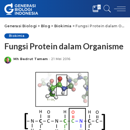
0
Generasi Biologi
>
Blog
>
Biokimia
>
Fungsi Protein dalam Organisme
Biokimia
Fungsi Protein dalam Organisme
Mh Badrut Tamam
21 Mei 2016
Posted
by