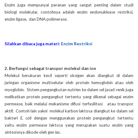
Enzim juga mempunyai peranan yang sangat penting dalam studi
biologi molekular, contohnya adalah enzim endonuklease restriksi,
enzim ligase, dan DNA polimerase.
Silahkan dibaca juga materi:
Enzim Restriksi
2. Berfungsi sebagai transpor molekul dan ion
Molekul berukuran kecil seperti oksigen akan diangkut di dalam
jaringan organisme multiselular oleh protein hemoglobin atau oleh
myoglobin. Sistem pengangkutan nutrien ke dalam sel jasad renik juga
melibatkan protein pengangkut tertentu yang dikenal sebagai enzim
permease, baik melalui mekanisme difusi terfasilitasi atau transpor
aktif. Contoh lain yakni molekul karbon laktosa diangkut ke dalam sel
bakteri
E. coli
dengan menggunakan protein pengangkut tertentu
yaitu enzim permease laktosa yang merupakan suatu enzim yang
sintesisnya dikode oleh gen
lac
.