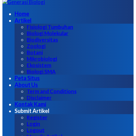
untuk:
Home
Artikel
Fisiologi Tumbuhan
Biologi Molekular
Biodiversitas
Zoologi
Botani
Mikrobiologi
Ekosistem
Biologi SMA
Peta Situs
About Us
Term and Conditions
Disclaimer
Kontak Kami
Submit Artikel
Register
Login
Logout