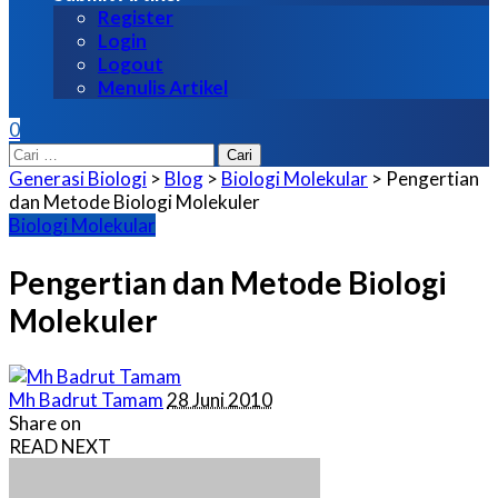
Register
Login
Logout
Menulis Artikel
0
Cari
untuk:
Generasi Biologi
>
Blog
>
Biologi Molekular
>
Pengertian
dan Metode Biologi Molekuler
Biologi Molekular
Pengertian dan Metode Biologi
Molekuler
Posted
Mh Badrut Tamam
28 Juni 2010
by
Share on
READ NEXT