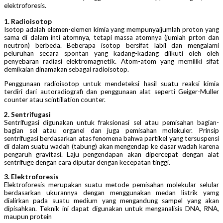
elektroforesis.
1. Radioisotop
Isotop adalah elemen-elemen kimia yang mempunyaijumlah proton yang
sama di dalam inti atomnya, tetapi massa atomnya (jumlah prton dan
neutron) berbeda. Beberapa isotop bersifat labil dan mengalami
peluruhan secara spontan yang kadang-kadang diikuti oleh oleh
penyebaran radiasi elektromagnetik. Atom-atom yang memiliki sifat
demikaian dinamakan sebagai radioisotop.
Penggunaan radioisotop untuk mendeteksi hasil suatu reaksi kimia
terdiri dari autoradiografi dan penggunaan alat seperti Geiger-Muller
counter atau scintillation counter.
2. Sentrifugasi
Sentrifugasi digunakan untuk fraksionasi sel atau pemisahan bagian-
bagian sel atau organel dan juga pemisahan molekuler. Prinsip
sentrifugasi berdasarkan atas fenomena bahwa partikel yang tersuspensi
di dalam suatu wadah (tabung) akan mengendap ke dasar wadah karena
pengaruh gravitasi. Laju pengendapan akan dipercepat dengan alat
sentrifuge dengan cara diputar dengan kecepatan tinggi.
3. Elektroforesis
Elektroforesis merupakan suatu metode pemisahan molekular selular
berdasarkan ukurannya dengan menggunakan medan listrik yamg
dialirkan pada suatu medium yang mengandung sampel yang akan
dipisahkan. Teknik ini dapat digunakan untuk menganalisis DNA, RNA,
maupun protein