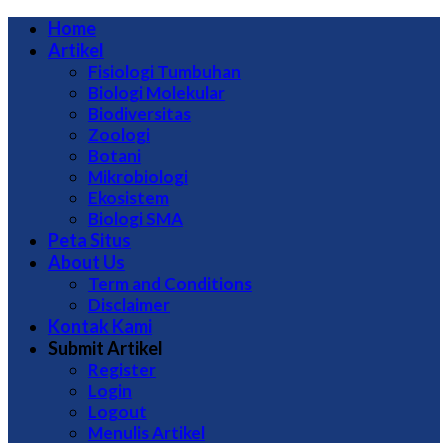
Home
Artikel
Fisiologi Tumbuhan
Biologi Molekular
Biodiversitas
Zoologi
Botani
Mikrobiologi
Ekosistem
Biologi SMA
Peta Situs
About Us
Term and Conditions
Disclaimer
Kontak Kami
Submit Artikel
Register
Login
Logout
Menulis Artikel