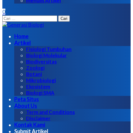
Menulis Artikel
0
Cari
untuk:
Home
Artikel
Fisiologi Tumbuhan
Biologi Molekular
Biodiversitas
Zoologi
Botani
Mikrobiologi
Ekosistem
Biologi SMA
Peta Situs
About Us
Term and Conditions
Disclaimer
Kontak Kami
Submit Artikel