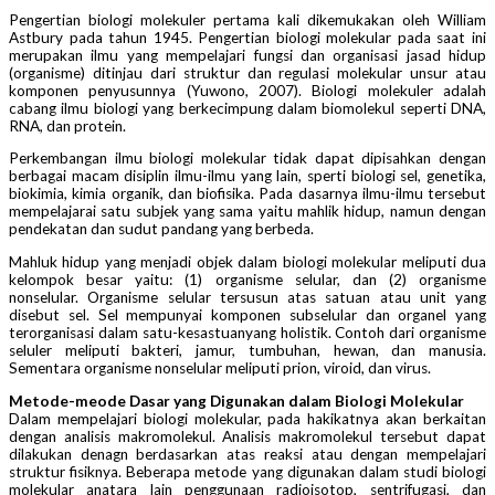
Pengertian biologi molekuler pertama kali dikemukakan oleh William
Astbury pada tahun 1945. Pengertian biologi molekular pada saat ini
merupakan ilmu yang mempelajari fungsi dan organisasi jasad hidup
(organisme) ditinjau dari struktur dan regulasi molekular unsur atau
komponen penyusunnya (Yuwono, 2007). Biologi molekuler adalah
cabang ilmu biologi yang berkecimpung dalam biomolekul seperti DNA,
RNA, dan protein.
Perkembangan ilmu biologi molekular tidak dapat dipisahkan dengan
berbagai macam disiplin ilmu-ilmu yang lain, sperti biologi sel, genetika,
biokimia, kimia organik, dan biofisika. Pada dasarnya ilmu-ilmu tersebut
mempelajarai satu subjek yang sama yaitu mahlik hidup, namun dengan
pendekatan dan sudut pandang yang berbeda.
Mahluk hidup yang menjadi objek dalam biologi molekular meliputi dua
kelompok besar yaitu: (1) organisme selular, dan (2) organisme
nonselular. Organisme selular tersusun atas satuan atau unit yang
disebut sel. Sel mempunyai komponen subselular dan organel yang
terorganisasi dalam satu-kesastuanyang holistik. Contoh dari organisme
seluler meliputi bakteri, jamur, tumbuhan, hewan, dan manusia.
Sementara organisme nonselular meliputi prion, viroid, dan virus.
Metode-meode Dasar yang Digunakan dalam Biologi Molekular
Dalam mempelajari biologi molekular, pada hakikatnya akan berkaitan
dengan analisis makromolekul. Analisis makromolekul tersebut dapat
dilakukan denagn berdasarkan atas reaksi atau dengan mempelajari
struktur fisiknya. Beberapa metode yang digunakan dalam studi biologi
molekular anatara lain penggunaan radioisotop, sentrifugasi, dan