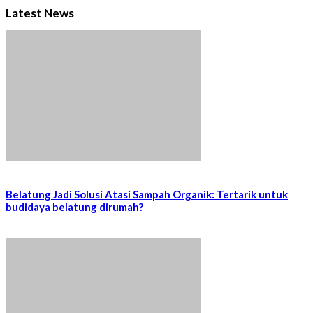
Latest News
Belatung Jadi Solusi Atasi Sampah Organik: Tertarik untuk
budidaya belatung dirumah?