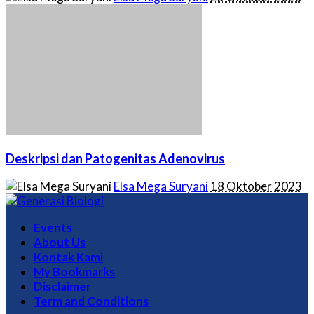
by
Deskripsi dan Patogenitas Adenovirus
Posted
Elsa Mega Suryani
18 Oktober 2023
by
Events
About Us
Kontak Kami
My Bookmarks
Disclaimer
Term and Conditions