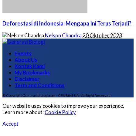
Deforestasi di Indonesia: Mengapa Ini Terus Terjadi?
Posted
Nelson Chandra
20 Oktober 2023
by
Events
About Us
Kontak Kami
My Bookmarks
Disclaimer
Term and Conditions
© Copyright Generasibiologi.com - GENBINESIA | All Right Reserved
Our website uses cookies to improve your experience.
Learn more about:
Cookie Policy
Accept