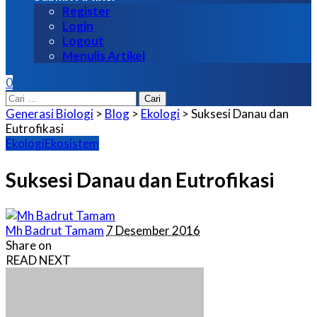
Register
Login
Logout
Menulis Artikel
0
Cari
untuk:
Generasi Biologi
>
Blog
>
Ekologi
>
Suksesi Danau dan
Eutrofikasi
Ekologi
Ekosistem
Suksesi Danau dan Eutrofikasi
Posted
Mh Badrut Tamam
7 Desember 2016
by
Share on
READ NEXT