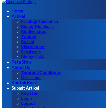
untuk:
Home
Artikel
Fisiologi Tumbuhan
Biologi Molekular
Biodiversitas
Zoologi
Botani
Mikrobiologi
Ekosistem
Biologi SMA
Peta Situs
About Us
Term and Conditions
Disclaimer
Kontak Kami
Submit Artikel
Register
Login
Logout