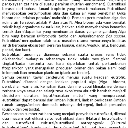
pengkayaan zat hara di suatu perairan (nutrien enrichment). Eutrofikasi
berasal dari bahasa Junani trophein yang berarti makanan. Eutrofikasi
menyebabkan pertumbuhan alga dan gulma air yang berlebihan (Alga
bloom dan ledakan populasi makrofita). Pemacu pertumbuhan alga dan
gulma air tersebut adalah P dan atau N. Alga bloom ada yang bersifat
toksik bagi organisme akuatik lain, bahkan telah menyebabkan kematian
ternak dan hidupan liar yang meminum air danau yang mengandung Alga
biru yang beracun (
Microcystis toxica
dan
Aphanizomenon flos aqua
e).
Eutrofikasi merupakan salah satu masalah utama menurunnya kualitas
air di berbagai ekosistem perairan (sungai, danau/waduk, situ, bendung,
pantai, dan laut).
Eutrofikasi umumnya dianggap sebagai suatu proses yang tidak
dikehendaki, walaupun sebenarnya tidak selalu merugikan. Sampai
tingkat/kadar tertentu zat hara diperlukan untuk pertumbuhan
fitoplankton yang merupakan produsen primer dan pakan alami bagi
kelompok ikan pemakan plankton (plankton feeder).
Semua perairan tawar cenderung menuju suatu keadaan eutrofik.
Eutrofikasi ditandai dengan ledakan populasi alga (Alga bloom),
perubahan warna air, kematian ikan, dan mencapai klimaksnya dengan
terbentuknya rawa dan selanjutnya ekosistem akuatik berubah menjadi
ekosistem daratan. Input/masukan materi yang mempercepat
eutrofikasi dapat berasal dari limbah industri, limbah perkotaan (limbah
rumah tangga/limbah domestik misalnya detergen), limbah pertanian
(pupuk dan pestisida).
Berdasarkan sumber zat hara yang menjadi penyebab eutrofikasi, dikenal
dua macam eutrofikasi yaitu eutrofikasi alami (Natural Eutrofication)
dan eutrofikasi cultural/eutrofikasi antropogenik (Cultural
Eutrofication/Antrophogenic Eutrofica-tion). Bila zat hara penyebab