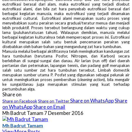
eutrofikasi berasal dari alam, maka eutrofikasi yang terjadi disebut
eutrofikasi alami, dan bila zat hara penyebab eutrofikasi berasal dari
berbagai kegiatan manusia, maka eutrofikasi yang terjadi dinamakan
eutrofikasi cultural. Eutrofikasi alami merupakan suatu proses yang
menyebabkan suatu perairan secara gradual/teratur menua dan menjadi
lebih produktif. Proses tersebut berlangsung dalam waktu yang cukup
lama (puluhan/ratusan tahun). Walaupun demikian, manusia melalui
berbagai kegiatan kulturalnya telah mempercepat proses ini. Eutrofikasi
kultural merupakan salah satu bentuk pencemaran perairan yang
disebabkan oleh bahan-bahan yang mengandung zat hara tumbuhan.
Manusia melalui berbagai aktifitasnya telah meningkatkan kandungan zat
hara tumbuhan (terutama Posfor, Nitrogen, dan Karbon) secara
berlebihan di sungai-sungai dan danau. Air larian (run off) dari daerah
pertanian dan peternakan, lapangan tennis, dan padang golf merupakan
salah satu sumber zat hara tumbuhan tersebut. Limbah domestik
merupakan sumber utama P. Posfat yang digunakan sebagai pelunak air
untuk meningkatkan proses pembersihan (
cleaning action
), bila mengalir
ke sungai/danau juga merupakan stimulan yang kuat terhadap
pertumbuhan alga.
Share on
Share on WhatsApp
Share
Share on Facebook
Share on Twitter
on WhatsApp
Share on Email
Mh Badrut Tamam
7 Desember 2016
Mh Badrut Tamam
View More Posts