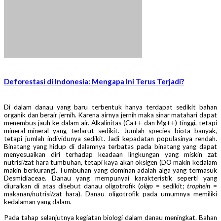
Deforestasi di Indonesia: Mengapa Ini Terus Terjadi?
Di dalam danau yang baru terbentuk hanya terdapat sedikit bahan
organik dan berair jernih. Karena airnya jernih maka sinar matahari dapat
menembus jauh ke dalam air. Alkalinitas (Ca++ dan Mg++) tinggi, tetapi
mineral-mineral yang terlarut sedikit. Jumlah species biota banyak,
tetapi jumlah individunya sedikit. Jadi kepadatan populasinya rendah.
Binatang yang hidup di dalamnya terbatas pada binatang yang dapat
menyesuaikan diri terhadap keadaan lingkungan yang miskin zat
nutrisi/zat hara tumbuhan, tetapi kaya akan oksigen (DO makin kedalam
makin berkurang). Tumbuhan yang dominan adalah alga yang termasuk
Desmidiaceae. Danau yang mempunyai karakteristik seperti yang
diuraikan di atas disebut danau oligotrofik (
oligo
= sedikit;
trophein
=
makanan/nutrisi/zat hara). Danau oligotrofik pada umumnya memiliki
kedalaman yang dalam.
Pada tahap selanjutnya kegiatan biologi dalam danau meningkat. Bahan