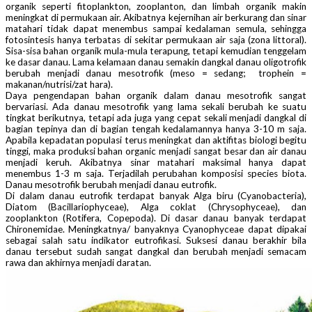
organik seperti fitoplankton, zooplanton, dan limbah organik makin
meningkat di permukaan air. Akibatnya kejernihan air berkurang dan sinar
matahari tidak dapat menembus sampai kedalaman semula, sehingga
fotosintesis hanya terbatas di sekitar permukaan air saja (zona littoral).
Sisa-sisa bahan organik mula-mula terapung, tetapi kemudian tenggelam
ke dasar danau. Lama kelamaan danau semakin dangkal danau oligotrofik
berubah menjadi danau mesotrofik (meso = sedang; trophein =
makanan/nutrisi/zat hara).
Daya pengendapan bahan organik dalam danau mesotrofik sangat
bervariasi. Ada danau mesotrofik yang lama sekali berubah ke suatu
tingkat berikutnya, tetapi ada juga yang cepat sekali menjadi dangkal di
bagian tepinya dan di bagian tengah kedalamannya hanya 3-10 m saja.
Apabila kepadatan populasi terus meningkat dan aktifitas biologi begitu
tinggi, maka produksi bahan organic menjadi sangat besar dan air danau
menjadi keruh. Akibatnya sinar matahari maksimal hanya dapat
menembus 1-3 m saja. Terjadilah perubahan komposisi species biota.
Danau mesotrofik berubah menjadi danau eutrofik.
Di dalam danau eutrofik terdapat banyak Alga biru (Cyanobacteria),
Diatom (Bacillariophyceae), Alga coklat (Chrysophyceae), dan
zooplankton (Rotifera, Copepoda). Di dasar danau banyak terdapat
Chironemidae. Meningkatnya/ banyaknya Cyanophyceae dapat dipakai
sebagai salah satu indikator eutrofikasi. Suksesi danau berakhir bila
danau tersebut sudah sangat dangkal dan berubah menjadi semacam
rawa dan akhirnya menjadi daratan.