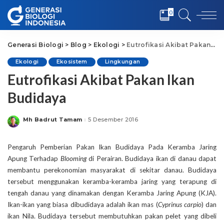
0
Generasi Biologi
>
Blog
>
Ekologi
>
Eutrofikasi Akibat Pakan Ikan Budidaya
Ekologi
Ekosistem
Lingkungan
Eutrofikasi Akibat Pakan Ikan
Budidaya
Mh Badrut Tamam
5 Desember 2016
Posted
by
Pengaruh Pemberian Pakan Ikan Budidaya Pada Keramba Jaring
Apung Terhadap
Blooming
di Perairan. Budidaya ikan di danau dapat
membantu perekonomian masyarakat di sekitar danau. Budidaya
tersebut menggunakan keramba-keramba jaring yang terapung di
tengah danau yang dinamakan dengan Keramba Jaring Apung (KJA).
Ikan-ikan yang biasa dibudidaya adalah ikan mas (
Cyprinus carpio
) dan
ikan Nila. Budidaya tersebut membutuhkan pakan pelet yang dibeli