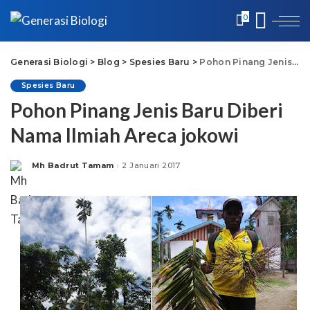
0
Generasi Biologi
>
Blog
>
Spesies Baru
>
Pohon Pinang Jenis Baru Diberi Nama Ilmiah Areca jokowi
Spesies Baru
Pohon Pinang Jenis Baru Diberi
Nama Ilmiah Areca jokowi
Mh Badrut Tamam
2 Januari 2017
Posted
by