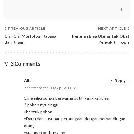
PREVIOUS ARTICLE
NEXT ARTICLE
Ciri-Ciri Morfologi Kapang
Peranan Bisa Ular untuk Obat
dan Khamir
Penyakit Tropis
3 Comments
Alia
Reply
27 September 2023 pukul 08:19
1.memiliki bunga berwarna putih yang kantres
2.pohon nya tinggi
•bentuk pohon
•Daun dan susunan perbungaan dengan perbandingan
orang
•susunan perbungaan