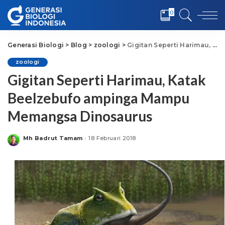
0
Generasi Biologi
>
Blog
>
zoologi
>
Gigitan Seperti Harimau, Katak Beelzebufo ampinga Mampu Memangsa Dinosaurus
zoologi
Gigitan Seperti Harimau, Katak
Beelzebufo ampinga Mampu
Memangsa Dinosaurus
Mh Badrut Tamam
18 Februari 2018
Posted
by