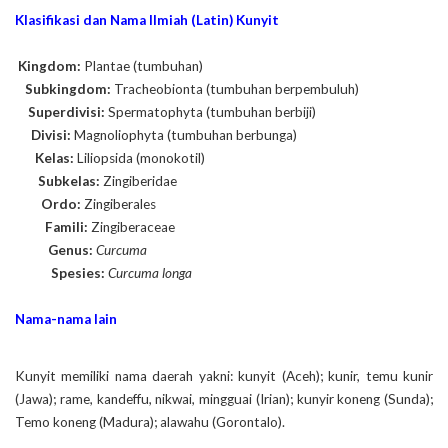
Klasifikasi dan Nama Ilmiah (Latin) Kunyit
Kingdom:
Plantae (tumbuhan)
…
Subkingdom:
Tracheobionta (tumbuhan berpembuluh)
….
Superdivisi:
Spermatophyta (tumbuhan berbiji)
…..
Divisi:
Magnoliophyta (tumbuhan berbunga)
……
Kelas:
Liliopsida (monokotil)
…….
Subkelas:
Zingiberidae
……..
Ordo:
Zingiberales
………
Famili:
Zingiberaceae
……….
Genus:
Curcuma
………..
Spesies:
Curcuma longa
Nama-nama lain
Kunyit memiliki nama daerah yakni: kunyit (Aceh); kunir, temu kunir
(Jawa); rame, kandeffu, nikwai, mingguai (Irian); kunyir koneng (Sunda);
Temo koneng (Madura); alawahu (Gorontalo).