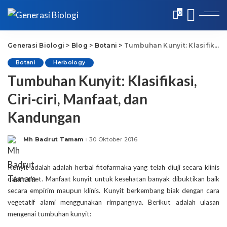
0
Generasi Biologi
>
Blog
>
Botani
>
Tumbuhan Kunyit: Klasifikasi, Ciri-ciri, Manfaat, dan Kandungan
Botani
Herbology
Tumbuhan Kunyit: Klasifikasi,
Ciri-ciri, Manfaat, dan
Kandungan
Mh Badrut Tamam
30 Oktober 2016
Posted
by
Kunyit adalah adalah herbal fitofarmaka yang telah diuji secara klinis
dalam riset. Manfaat kunyit untuk kesehatan banyak dibuktikan baik
secara empirim maupun klinis. Kunyit berkembang biak dengan cara
vegetatif alami menggunakan rimpangnya. Berikut adalah ulasan
mengenai tumbuhan kunyit: