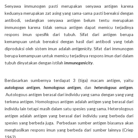
Senyawa immunogen pasti merupakan senyawa antigen karena
keduanya merupakan zat asing yang sama-sama pasti bereaksi dengan
antibodi, sedangkan senyawa antigen belum tentu merupakan
immunogen karena tidak semua antigen dapat memicu terjadinya
respons imun spesifik dari tubuh. Sifat dari antigen berupa
kemampuan untuk bereaksi dengan hasil dari antibodi yang telah
diproduksi oleh sistem imun adalah
antigenicity
. Sifat dari immunogen
berupa kemampuan untuk memicu terjadinya respons imun dari dalam
tubuh dinyatakan dengan istilah
immunogenicity
.
Berdasarkan sumbernya terdapat 3 (tiga) macam antigen, yaitu
autologous antigen
,
homologous antigen
, dan
heterologous antigen
.
Autologous antigen berasal dari individu yang sama dengan yang yang
terkena antigen. Homologous antigen adalah antigen yang berasal dari
individu lain tetapi masih dalam satu spesies yang sama. Heterologous
antigen adalah antigen yang berasal dari individu yang berbeda dari
spesies yang berbeda juga. Perbedaan sumber antigen biasanya akan
menghasilkan respons imun yang berbeda dari sumber lainnya (Criep
1962).