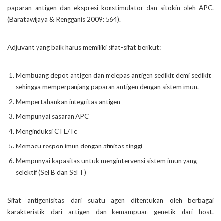
paparan antigen dan ekspresi konstimulator dan sitokin oleh APC.
(Baratawijaya & Rengganis 2009: 564).
Adjuvant yang baik harus memiliki sifat-sifat berikut:
Membuang depot antigen dan melepas antigen sedikit demi sedikit
sehingga memperpanjang paparan antigen dengan sistem imun.
Mempertahankan integritas antigen
Mempunyai sasaran APC
Menginduksi CTL/Tc
Memacu respon imun dengan afinitas tinggi
Mempunyai kapasitas untuk mengintervensi sistem imun yang
selektif (Sel B dan Sel T)
Sifat antigenisitas dari suatu agen ditentukan oleh berbagai
karakteristik dari antigen dan kemampuan genetik dari host.