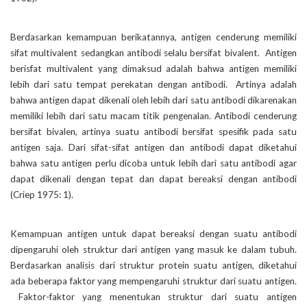
Berdasarkan kemampuan berikatannya, antigen cenderung memiliki
sifat multivalent sedangkan antibodi selalu bersifat bivalent. Antigen
berisfat multivalent yang dimaksud adalah bahwa antigen memiliki
lebih dari satu tempat perekatan dengan antibodi. Artinya adalah
bahwa antigen dapat dikenali oleh lebih dari satu antibodi dikarenakan
memiliki lebih dari satu macam titik pengenalan. Antibodi cenderung
bersifat bivalen, artinya suatu antibodi bersifat spesifik pada satu
antigen saja. Dari sifat-sifat antigen dan antibodi dapat diketahui
bahwa satu antigen perlu dicoba untuk lebih dari satu antibodi agar
dapat dikenali dengan tepat dan dapat bereaksi dengan antibodi
(Criep 1975: 1).
Kemampuan antigen untuk dapat bereaksi dengan suatu antibodi
dipengaruhi oleh struktur dari antigen yang masuk ke dalam tubuh.
Berdasarkan analisis dari struktur protein suatu antigen, diketahui
ada beberapa faktor yang mempengaruhi struktur dari suatu antigen.
Faktor-faktor yang menentukan struktur dari suatu antigen