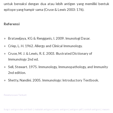
untuk bereaksi dengan dua atau lebih antigen yang memiliki bentuk
epitope yang hampir sama (Cruse & Lewis 2003: 176).
Referensi
Bratawijaya, KG & Rengganis, I. 2009. Imunologi Dasar.
Criep, L. H. 1962. Allergy and Clinical Immunology.
Cruse, M. J. & Lewis, R. E. 2003. Illustrated Dictionary of
Immunology 2nd ed.
Sell, Stewart. 1975. Immunology, Immunopathology, and Immunity
2nd edition.
Shetty, Nandini. 2005. Immunology: Introductory Textbook.
Penelurusan Terkait:
fungsi antigen dan antibodi | makalah antigen | jenis antigen | antigen pdf | contoh antigen | macam