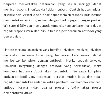
berperan menyediakan determinan yang sesuai sehingga dapat
memicu respons imunitas dari dalam tubuh. Contoh hapten adalah
arsenilic acid. Arsenilic acid tidak dapat memicu respons imun berupa
pembentukan antibodi, namun dengan berkonjugasi dengan protein
lain seperti BSA dan membentuk kompleks hapten-karier maka dapat
terjadi respons imun dari tubuh berupa pembentukan antibodi yang
bersesuaian.
Hapten merupakan antigen yang bersifat univalent. Antigen univalent
merupakan senyawa kimia yang berukuran kecil namun dapat
membentuk kompleks dengan antibodi. Ketika sebuah senyawa
univalent bergabung dengan antibodi yang bersesuaian, maka
kompleks hapten-antibodi akan terbentuk. Senyawa kompleks
antigen-antibodi yang terbentuk bersifat mudah larut dan tidak
terjadi pembentukan endapan ketika pembentukan kompleks hapten-
antibodi karena tidak adanya proses bridging atau proses
pembentukan
lattice.