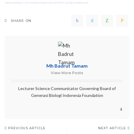
macam antigen | perbedaan antigen dan antibodi | antigen adalah pdf
SHARE ON
Mh Badrut Tamam
View More Posts
Lecturer Science Communicator Governing Board of
Generasi Biologi Indonesia Foundation
PREVIOUS ARTICLE
NEXT ARTICLE