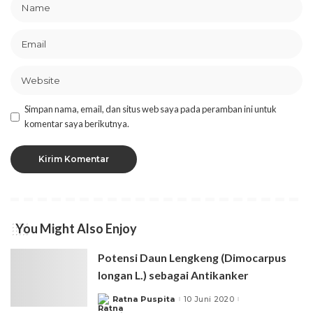
Simpan nama, email, dan situs web saya pada peramban ini untuk
komentar saya berikutnya.
You Might Also Enjoy
Potensi Daun Lengkeng (Dimocarpus
longan L.) sebagai Antikanker
Ratna Puspita
10 Juni 2020
Posted
by