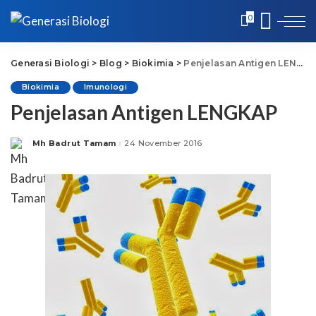
0
Generasi Biologi
>
Blog
>
Biokimia
>
Penjelasan Antigen LENGKAP
Biokimia
Imunologi
Penjelasan Antigen LENGKAP
Mh Badrut Tamam
24 November 2016
Posted
by