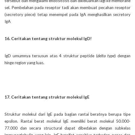
tersebut dan mengalami endositosis dan dikeluarkan lagi ke membrane
sel. Pembelahan pada reseptor tadi akan membuat pecahan reseptor
(secretory piece) tetap menempel pada IgA menghasilkan secretory
IgA
16. Ceritakan tentang struktur molekul IgD!
IgD umumnya tersusun atas 4 struktur peptide (
delta type
) dengan
hinge region yang luas.
17. Ceritakan tentang struktur molekul IgE
Struktur molekul dari IgE pada bagian rantai beratnya berupa tipe
epsilon. Rantai berat molekul IgE memiliki berat molekul 50.000-
77.000 dan secara structural dapat dibedakan dengan subkelas
immunoglobulin yang lain. IgE bersifat sensitive terhadap panas dan