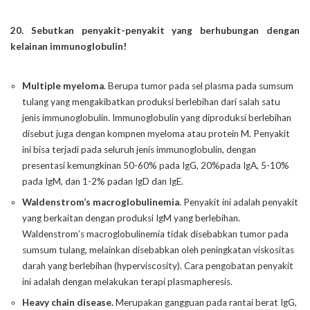
20. Sebutkan penyakit-penyakit yang berhubungan dengan
kelainan immunoglobulin!
Multiple myeloma
. Berupa tumor pada sel plasma pada sumsum
tulang yang mengakibatkan produksi berlebihan dari salah satu
jenis immunoglobulin. Immunoglobulin yang diproduksi berlebihan
disebut juga dengan kompnen myeloma atau protein M. Penyakit
ini bisa terjadi pada seluruh jenis immunoglobulin, dengan
presentasi kemungkinan 50-60% pada IgG, 20%pada IgA, 5-10%
pada IgM, dan 1-2% padan IgD dan IgE.
Waldenstrom’s macroglobulinemia
. Penyakit ini adalah penyakit
yang berkaitan dengan produksi IgM yang berlebihan.
Waldenstrom’s macroglobulinemia tidak disebabkan tumor pada
sumsum tulang, melainkan disebabkan oleh peningkatan viskositas
darah yang berlebihan (hyperviscosity). Cara pengobatan penyakit
ini adalah dengan melakukan terapi plasmapheresis.
Heavy chain disease.
Merupakan gangguan pada rantai berat IgG,