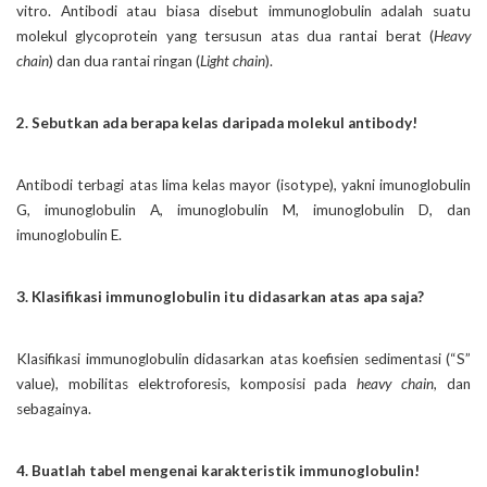
vitro. Antibodi atau biasa disebut immunoglobulin adalah suatu
molekul glycoprotein yang tersusun atas dua rantai berat (
Heavy
chain
) dan dua rantai ringan (
Light chain
).
2. Sebutkan ada berapa kelas daripada molekul antibody!
Antibodi terbagi atas lima kelas mayor (isotype), yakni imunoglobulin
G, imunoglobulin A, imunoglobulin M, imunoglobulin D, dan
imunoglobulin E.
3. Klasifikasi immunoglobulin itu didasarkan atas apa saja?
Klasifikasi immunoglobulin didasarkan atas koefisien sedimentasi (“S”
value), mobilitas elektroforesis, komposisi pada
heavy chain
, dan
sebagainya.
4. Buatlah tabel mengenai karakteristik immunoglobulin!