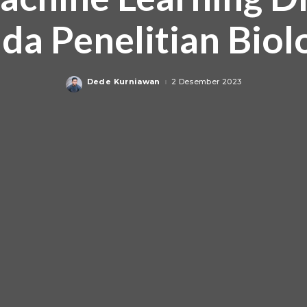
da Penelitian Biol
Dede Kurniawan
2 Desember 2023
Posted
by