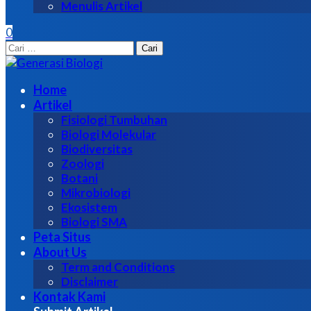
Menulis Artikel
0
Cari
untuk:
Home
Artikel
Fisiologi Tumbuhan
Biologi Molekular
Biodiversitas
Zoologi
Botani
Mikrobiologi
Ekosistem
Biologi SMA
Peta Situs
About Us
Term and Conditions
Disclaimer
Kontak Kami