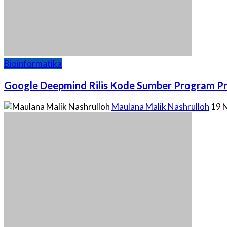
Bioinformatika
Google Deepmind Rilis Kode Sumber Program Pre
Posted
Maulana Malik Nashrulloh
19 
by