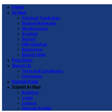
Home
Artikel
Fisiologi Tumbuhan
Biologi Molekular
Biodiversitas
Zoologi
Botani
Mikrobiologi
Ekosistem
Biologi SMA
Peta Situs
About Us
Term and Conditions
Disclaimer
Kontak Kami
Submit Artikel
Register
Login
Logout
Menulis Artikel