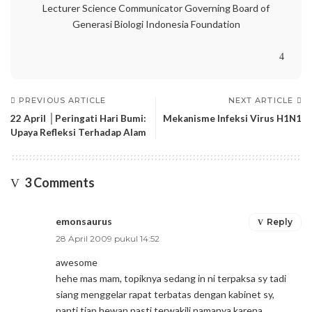
Lecturer Science Communicator Governing Board of
Generasi Biologi Indonesia Foundation
PREVIOUS ARTICLE
NEXT ARTICLE
22 April │Peringati Hari Bumi:
Mekanisme Infeksi Virus H1N1
Upaya Refleksi Terhadap Alam
3 Comments
emonsaurus
Reply
28 April 2009 pukul 14:52
awesome
hehe mas mam, topiknya sedang in ni terpaksa sy tadi
siang menggelar rapat terbatas dengan kabinet sy,
nanti tiap hewan pasti terwakili namanya karena