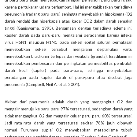
di paru-paru akan menyebabkan jaringan penyusun paru-paru rusak,
karena pertukaran udara terhambat. Hal ini mengakibatkan terjadinya
pneumonia (radang paru-paru) sehingga menyebabkan hipoksema (O2
darah rendah) dan hiperkapsia atau kadar CO2 dalam darah semakin
tinggi (Ganiswarna, 1995). Bersamaan dengan terjadinya edema ini,
kapiler darah pada paru-paru mengalami peradangan karena infeksi
virus H5N1 maupun H1N1 pada sel-sel epitel saluran pernafasan
menyebabkan sel-sel tersebut mengalami degranulasi yaitu
menyebabkan bradikinin terlepas dari vesikula (granula). Bradikinin ini
menyebabkan pembesaran dan peningkatan permeabilitas pembuluh
darah kecil (kapiler) pada paru-paru, sehingga menyebabkan
peradangan pada kapiler darah di paru-paru atau disebut juga
pneumonia (Campbell, Neil A. et al. 2004).
Akibat dari pneumonia adalah darah yang mengangkut O2 dan
mengalir menuju ke paru-paru 97% tersaturasi, sedangkan darah yang
tidak mengangkut O2 dan mengalir keluar paru-paru 60% tersaturasi.
Jadi rata-rata darah yang tersaturasi sekitar 78% jauh dibawah
normal Turunnya suplai O2 menyebabkan metabolisme tubuh