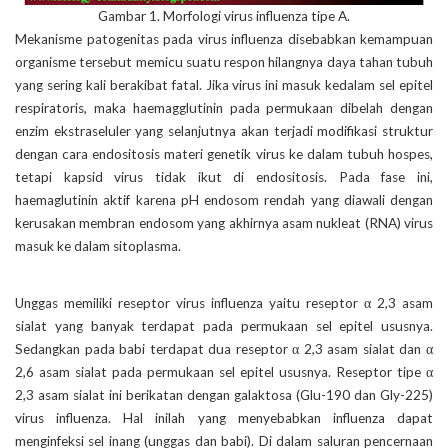
Gambar 1. Morfologi virus influenza tipe A.
Mekanisme patogenitas pada virus influenza disebabkan kemampuan
organisme tersebut memicu suatu respon hilangnya daya tahan tubuh
yang sering kali berakibat fatal. Jika virus ini masuk kedalam sel epitel
respiratoris, maka haemagglutinin pada permukaan dibelah dengan
enzim ekstraseluler yang selanjutnya akan terjadi modifikasi struktur
dengan cara endositosis materi genetik virus ke dalam tubuh hospes,
tetapi kapsid virus tidak ikut di endositosis. Pada fase ini,
haemaglutinin aktif karena pH endosom rendah yang diawali dengan
kerusakan membran endosom yang akhirnya asam nukleat (RNA) virus
masuk ke dalam sitoplasma.
Unggas memiliki reseptor virus influenza yaitu reseptor α 2,3 asam
sialat yang banyak terdapat pada permukaan sel epitel ususnya.
Sedangkan pada babi terdapat dua reseptor α 2,3 asam sialat dan α
2,6 asam sialat pada permukaan sel epitel ususnya. Reseptor tipe α
2,3 asam sialat ini berikatan dengan galaktosa (Glu-190 dan Gly-225)
virus influenza. Hal inilah yang menyebabkan influenza dapat
menginfeksi sel inang (unggas dan babi). Di dalam saluran pencernaan