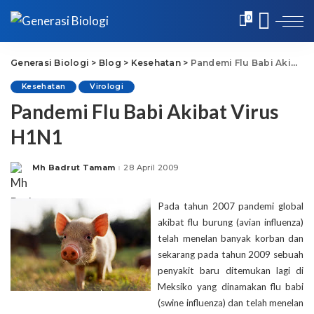
0
Generasi Biologi
>
Blog
>
Kesehatan
>
Pandemi Flu Babi Akibat Virus H1N1
Kesehatan
Virologi
Pandemi Flu Babi Akibat Virus
H1N1
Mh Badrut Tamam
28 April 2009
Posted
by
Pada tahun 2007 pandemi global
akibat flu burung (avian influenza)
telah menelan banyak korban dan
sekarang pada tahun 2009 sebuah
penyakit baru ditemukan lagi di
Meksiko yang dinamakan flu babi
(swine influenza) dan telah menelan