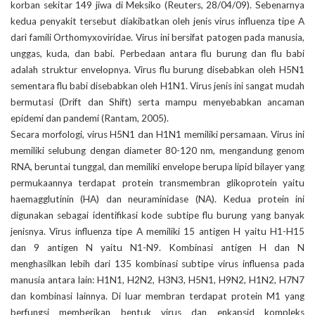
korban sekitar 149 jiwa di Meksiko (Reuters, 28/04/09). Sebenarnya
kedua penyakit tersebut diakibatkan oleh jenis virus influenza tipe A
dari famili Orthomyxoviridae. Virus ini bersifat patogen pada manusia,
unggas, kuda, dan babi. Perbedaan antara flu burung dan flu babi
adalah struktur envelopnya. Virus flu burung disebabkan oleh H5N1
sementara flu babi disebabkan oleh H1N1. Virus jenis ini sangat mudah
bermutasi (Drift dan Shift) serta mampu menyebabkan ancaman
epidemi dan pandemi (Rantam, 2005).
Secara morfologi, virus H5N1 dan H1N1 memiliki persamaan. Virus ini
memiliki selubung dengan diameter 80-120 nm, mengandung genom
RNA, beruntai tunggal, dan memiliki envelope berupa lipid bilayer yang
permukaannya terdapat protein transmembran glikoprotein yaitu
haemagglutinin (HA) dan neuraminidase (NA). Kedua protein ini
digunakan sebagai identifikasi kode subtipe flu burung yang banyak
jenisnya. Virus influenza tipe A memiliki 15 antigen H yaitu H1-H15
dan 9 antigen N yaitu N1-N9. Kombinasi antigen H dan N
menghasilkan lebih dari 135 kombinasi subtipe virus influensa pada
manusia antara lain: H1N1, H2N2, H3N3, H5N1, H9N2, H1N2, H7N7
dan kombinasi lainnya. Di luar membran terdapat protein M1 yang
berfungsi memberikan bentuk virus dan enkapsid kompleks