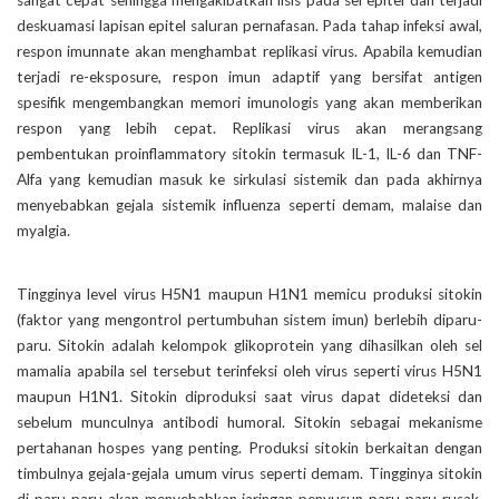
sangat cepat sehingga mengakibatkan lisis pada sel epitel dan terjadi
deskuamasi lapisan epitel saluran pernafasan. Pada tahap infeksi awal,
respon imunnate akan menghambat replikasi virus. Apabila kemudian
terjadi re-eksposure, respon imun adaptif yang bersifat antigen
spesifik mengembangkan memori imunologis yang akan memberikan
respon yang lebih cepat. Replikasi virus akan merangsang
pembentukan proinflammatory sitokin termasuk IL-1, IL-6 dan TNF-
Alfa yang kemudian masuk ke sirkulasi sistemik dan pada akhirnya
menyebabkan gejala sistemik influenza seperti demam, malaise dan
myalgia.
Tingginya level virus H5N1 maupun H1N1 memicu produksi sitokin
(faktor yang mengontrol pertumbuhan sistem imun) berlebih diparu-
paru. Sitokin adalah kelompok glikoprotein yang dihasilkan oleh sel
mamalia apabila sel tersebut terinfeksi oleh virus seperti virus H5N1
maupun H1N1. Sitokin diproduksi saat virus dapat dideteksi dan
sebelum munculnya antibodi humoral. Sitokin sebagai mekanisme
pertahanan hospes yang penting. Produksi sitokin berkaitan dengan
timbulnya gejala-gejala umum virus seperti demam. Tingginya sitokin