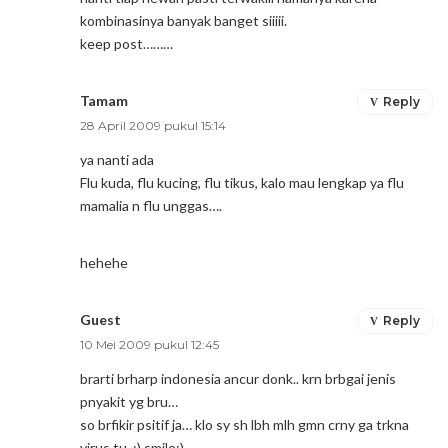
kombinasinya banyak banget siiiii.
keep post………
Tamam
Reply
28 April 2009 pukul 15:14
ya nanti ada
Flu kuda, flu kucing, flu tikus, kalo mau lengkap ya flu
mamalia n flu unggas….
hehehe
Guest
Reply
10 Mei 2009 pukul 12:45
brarti brharp indonesia ancur donk.. krn brbgai jenis
pnyakit yg bru…
so brfikir psitif ja… klo sy sh lbh mlh gmn crny ga trkna
virus tu..:) smile:)