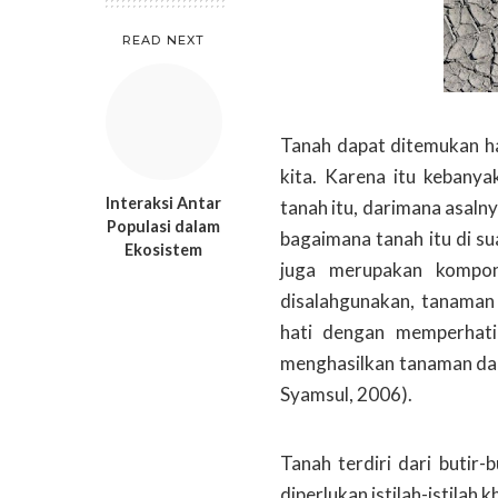
READ NEXT
Tanah dapat ditemukan ha
kita. Karena itu kebany
Interaksi Antar
tanah itu, darimana asal
Populasi dalam
bagaimana tanah itu di s
Ekosistem
juga merupakan kompone
disalahgunakan, tanaman 
hati dengan memperhatik
menghasilkan tanaman dal
Syamsul, 2006).
Tanah terdiri dari butir
diperlukan istilah-istilah