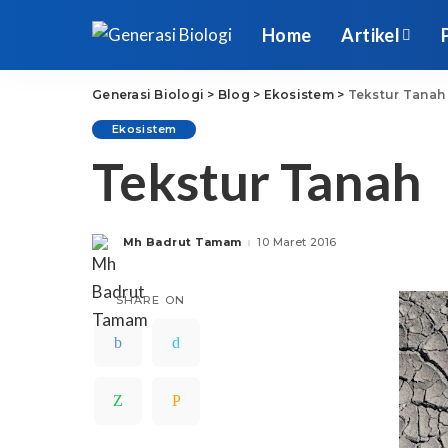
Home
Artikel
Generasi Biologi
>
Blog
>
Ekosistem
>
Tekstur Tanah
Ekosistem
Tekstur Tanah
Mh Badrut Tamam
10 Maret 2016
Posted
by
SHARE ON