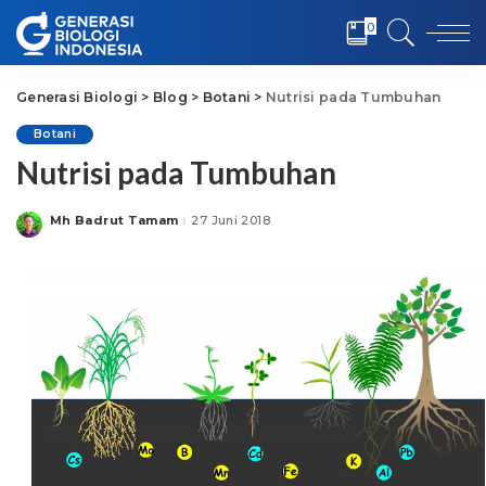
0
Generasi Biologi
>
Blog
>
Botani
>
Nutrisi pada Tumbuhan
Botani
Nutrisi pada Tumbuhan
Mh Badrut Tamam
27 Juni 2018
Posted
by