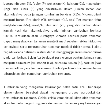
berupa nitrogen (N), fosfor (P), potasium (K), kalsium (Ca), magnesium
(Mg), dan sulfur (S) yang dibutuhkan dalam jumlah besar dan
akumulasinya pada jaringan tumbuhan berkisar 0.1%. Micronutrient
meliputi boron (Br), klorin (Cl), tembaga (Cu), besi (Fe), mangan (Mn),
molybdenum (Mo), nikel(Ni), dan zinc (Zn) yang dibutuhkan dalam
jumlah kecil dan akumulasinya pada jaringan tumbuhan berkisar
0.01%. Ketiadaan atau kurangnya elemen esensial pada tanaman
dapat menyebabkan tanaman menjadi mati sebelum siklus hidupnya
terlengkapi serta pertumbuhan tanaman menjadi tidak normal. Hal itu
terjadi karena defisiensi nutrisi dapat mengganggu siklus metabolisme
pada tumbuhan. Selain itu terdapat pula elemen penting lainnya yang
meliputi aluminium (Al), kobalt (Co), selenium, silikon (Si), sodium (Na),
dan vanadium yang berperan menstimulasi pertumbuhan namun hanya
dibutuhkan oleh tumbuhan-tumbuhan tertentu.
Tumbuhan yang mengalami kekurangan salah satu atau beberapa
elemen-elemen tersebut dapat mengganggu proses reproduksi dan
pertumbuhan tanaman. Gejala-gejala yang ditunjukkan oleh tanaman
akan berbeda bergantung jenis elemennya. Tanaman yang kekurangan