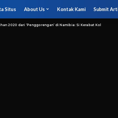
ta Situs
About Us
Kontak Kami
Submit Art
han 2020 dari ‘Penggorengan’ di Namibia: Si Kerabat Kol