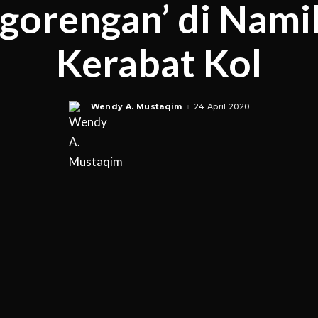
gorengan’ di Namib
Kerabat Kol
Wendy A. Mustaqim
24 April 2020
Posted
by