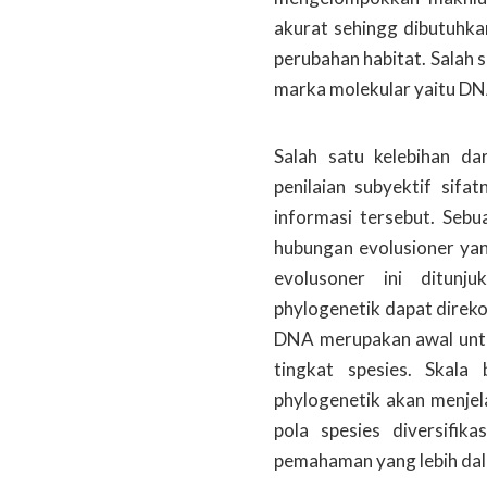
akurat sehingg dibutuhka
perubahan habitat. Salah 
marka molekular yaitu DN
Salah satu kelebihan da
penilaian subyektif sif
informasi tersebut. Seb
hubungan evolusioner ya
evolusoner ini ditunj
phylogenetik dapat direk
DNA merupakan awal untuk
tingkat spesies. Skala
phylogenetik akan menjel
pola spesies diversifik
pemahaman yang lebih da