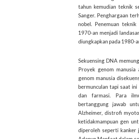
tahun kemudian teknik s
Sanger. Penghargaan ter
nobel. Penemuan teknik
1970-an menjadi landasan
diungkapkan pada 1980-an
Sekuensing DNA memungk
Proyek genom manusia a
genom manusia disekuens
bermunculan tapi saat ini
dan farmasi. Para ilm
bertanggung jawab untu
Alzheimer, distrofi myot
ketidakmampuan gen untu
diperoleh seperti kanker
Adapun Manfaat dalam se