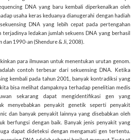
equencing DNA yang baru kembali diperkenalkan oleh
hadap usaha keras keduanya dianugerahi dengan hadiah
 sekuensing DNA yang lebih cepat pada pertengahan
 terjadinya ledakan jumlah sekuens DNA yang berhasil
 dan 1990-an (Shendure & Ji, 2008).
inkan para ilmuwan untuk menentukan urutan genom.
dalah contoh terbesar dari sekuensing DNA. Ketika
ing kembali pada tahun 2001, banyak kontradiksi yang
 kita bisa melihat dampaknya terhadap penelitian medis
uwan sekarang dapat mengidentifikasi gen yang
k menyebabkan penyakit genetik seperti penyakit
onic dan banyak penyakit lainnya yang disebabkan oleh
k berfungsi dengan baik. Banyak jenis penyakit yang
 juga dapat dideteksi dengan mengamati gen tertentu.
quencing DNA adalah sebagai berikut menurut Tautz et