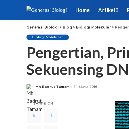
Home
Artikel
Generasi Biologi
>
Blog
>
Biologi Molekular
>
Penger
Biologi Molekular
Pengertian, Pr
Sekuensing D
Mh Badrut Tamam
14 Maret 2016
Posted
by
SHARE ON