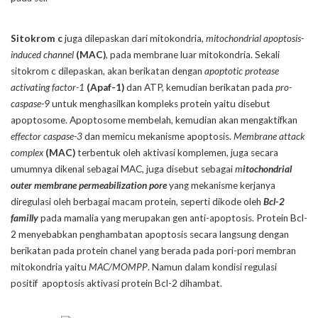
Sitokrom c
juga dilepaskan dari mitokondria,
mitochondrial apoptosis-
induced channel
(MAC)
, pada membrane luar mitokondria. Sekali
sitokrom c dilepaskan, akan berikatan dengan
apoptotic protease
activating factor-1
(Apaf-1)
dan ATP, kemudian berikatan pada
pro-
caspase-9
untuk menghasilkan kompleks protein yaitu disebut
apoptosome. Apoptosome membelah, kemudian akan mengaktifkan
effector caspase-3
dan memicu mekanisme apoptosis.
Membrane attack
complex
(MAC)
terbentuk oleh aktivasi komplemen, juga secara
umumnya dikenal sebagai MAC, juga disebut sebagai
m
itochondrial
outer membrane permeabilization pore
yang mekanisme kerjanya
diregulasi oleh berbagai macam protein, seperti dikode oleh
Bcl-2
familly
pada mamalia yang merupakan gen anti-apoptosis. Protein Bcl-
2 menyebabkan penghambatan apoptosis secara langsung dengan
berikatan pada protein chanel yang berada pada pori-pori membran
mitokondria yaitu
MAC/MOMPP
. Namun dalam kondisi regulasi
positif apoptosis aktivasi protein Bcl-2 dihambat.