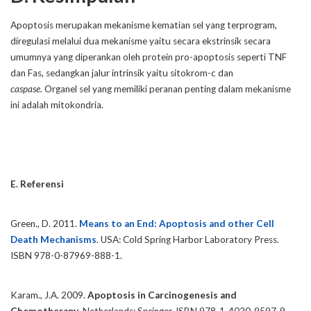
Apoptosis merupakan mekanisme kematian sel yang terprogram,
diregulasi melalui dua mekanisme yaitu secara ekstrinsik secara
umumnya yang diperankan oleh protein pro-apoptosis seperti TNF
dan Fas, sedangkan jalur intrinsik yaitu sitokrom-c dan
caspase.
Organel sel yang memiliki peranan penting dalam mekanisme
ini adalah mitokondria.
E. Referensi
Green., D. 2011.
Means to an End: Apoptosis and other Cell
Death Mechanisms
. USA: Cold Spring Harbor Laboratory Press.
ISBN 978-0-87969-888-1.
Karam., J.A. 2009.
Apoptosis in Carcinogenesis and
Chemotherapy
. Netherlands: Springer. ISBN 978-1-4020-9597-9.