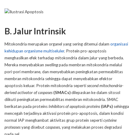
B. Jalur Intrinsik
Mitokondria merupakan organel yang sering ditemui dalam
organisasi
kehidupan organisme multiseluler
. Protein pro-apoptosis
menghasilkan efek terhadap mitokondria dalam jalur yang berbeda.
Mereka menyebabkan
swelling
pada membran mitokondria melalui
pori-pori membrane, dan menyebabkan peningkatan permeabilitas
membran mitokondria sehingga dapat menyebabkan efektor
apoptosis keluar. Protein mitokondria seperti
second mitochondria-
derived activator of caspases
(SMACs)
dilepaskan ke dalam sitosol
diikuti peningkatan permeabilitas membran mitokondria. SMAC
berikatan pada proteins
Inhibitors of apoptosis proteins
(IAPs)
sehingga
mencegah terjadinya aktivasi protein pro-apoptosis, dalam kondisi
normal IAP menghambat aktivitas grup protein seperti
cysteine
proteases
yang disebut
caspases
, yang melakukan proses degradasi
pada sel.