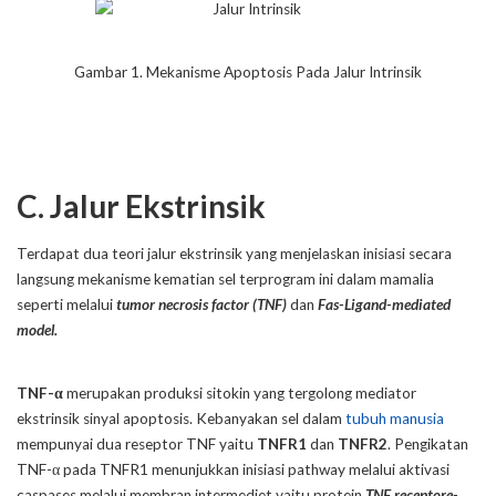
Gambar 1. Mekanisme Apoptosis Pada Jalur Intrinsik
C. Jalur Ekstrinsik
Terdapat dua teori jalur ekstrinsik yang menjelaskan inisiasi secara
langsung mekanisme kematian sel terprogram ini dalam mamalia
seperti melalui
tumor necrosis factor (TNF)
dan
Fas-Ligand-mediated
model.
TNF-α
merupakan produksi sitokin yang tergolong mediator
ekstrinsik sinyal apoptosis. Kebanyakan sel dalam
tubuh manusia
mempunyai dua reseptor TNF yaitu
TNFR1
dan
TNFR2
. Pengikatan
TNF-α pada TNFR1 menunjukkan inisiasi pathway melalui aktivasi
caspases melalui membran intermediet yaitu protein
TNF receptore-