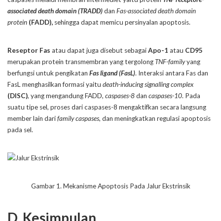
associated death domain (TRADD)
dan
Fas-associated death domain
protein
(FADD),
sehingga dapat memicu persinyalan apoptosis.
Reseptor Fas
atau dapat juga disebut sebagai
Apo-1
atau
CD95
merupakan protein transmembran yang tergolong
TNF-family
yang
berfungsi untuk pengikatan
Fas ligand (FasL)
. Interaksi antara Fas dan
FasL menghasilkan formasi yaitu
death-inducing signalling complex
(DISC)
, yang mengandung FADD,
caspases-8
dan
caspases-10
. Pada
suatu tipe sel, proses dari caspases-8 mengaktifkan secara langsung
member lain dari
family caspases
, dan meningkatkan regulasi apoptosis
pada sel.
Gambar 1. Mekanisme Apoptosis Pada Jalur Ekstrinsik
D. Kesimpulan