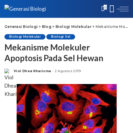
0
Generasi Biologi
>
Blog
>
Biologi Molekular
>
Mekanisme Molekuler Apoptosis Pada Sel Hewan
Biologi Molekular
Biologi Sel
Mekanisme Molekuler
Apoptosis Pada Sel Hewan
Viol Dhea Kharisma
2 Agustus 2019
Posted
by