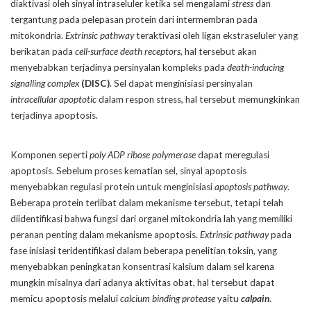
diaktivasi oleh sinyal intraseluler ketika sel mengalami
stress
dan
tergantung pada pelepasan protein dari intermembran pada
mitokondria.
Extrinsic pathway
teraktivasi oleh ligan ekstraseluler yang
berikatan pada
cell-surface death receptors
, hal tersebut akan
menyebabkan terjadinya persinyalan kompleks pada
death-inducing
signalling complex
(DISC)
. Sel dapat menginisiasi persinyalan
intracellular apoptotic
dalam respon stress, hal tersebut memungkinkan
terjadinya apoptosis.
Komponen seperti
poly ADP ribose polymerase
dapat meregulasi
apoptosis. Sebelum proses kematian sel, sinyal apoptosis
menyebabkan regulasi protein untuk menginisiasi
apoptosis pathway
.
Beberapa protein terlibat dalam mekanisme tersebut, tetapi telah
diidentifikasi bahwa fungsi dari organel mitokondria lah yang memiliki
peranan penting dalam mekanisme apoptosis.
Extrinsic pathway
pada
fase inisiasi teridentifikasi dalam beberapa penelitian toksin, yang
menyebabkan peningkatan konsentrasi kalsium dalam sel karena
mungkin misalnya dari adanya aktivitas obat, hal tersebut dapat
memicu apoptosis melalui
calcium binding protease
yaitu
calpain
.