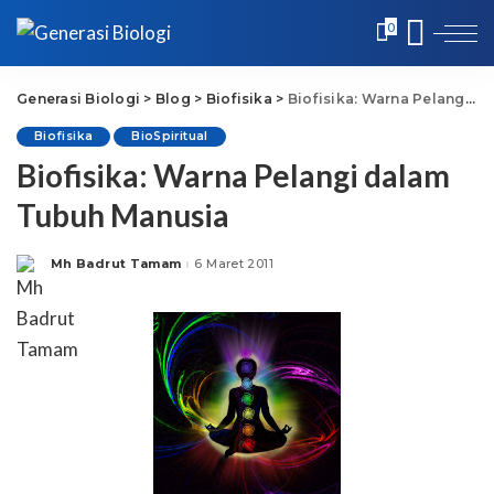
0
Generasi Biologi
>
Blog
>
Biofisika
>
Biofisika: Warna Pelangi dalam Tubuh Manusia
Biofisika
BioSpiritual
Biofisika: Warna Pelangi dalam
Tubuh Manusia
Mh Badrut Tamam
6 Maret 2011
Posted
by