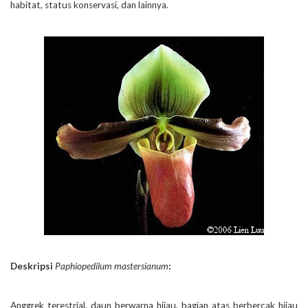
habitat, status konservasi, dan lainnya.
Deskripsi
Paphiopedilum mastersianum
:
Anggrek terestrial, daun berwarna hijau, bagian atas berbercak hijau