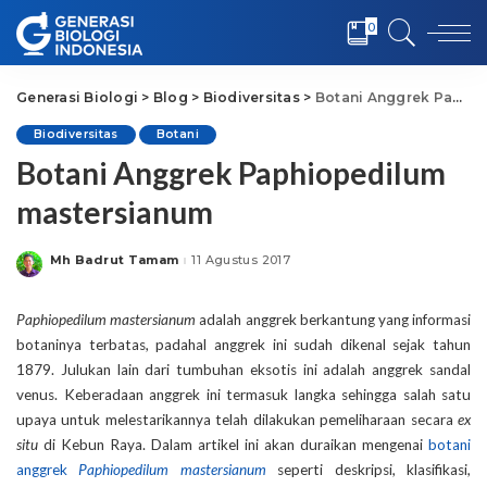
0
Generasi Biologi
>
Blog
>
Biodiversitas
>
Botani Anggrek Paphiopedilum mastersianum
Biodiversitas
Botani
Botani Anggrek Paphiopedilum
mastersianum
Mh Badrut Tamam
11 Agustus 2017
Posted
by
Paphiopedilum mastersianum
adalah anggrek berkantung yang informasi
botaninya terbatas, padahal anggrek ini sudah dikenal sejak tahun
1879. Julukan lain dari tumbuhan eksotis ini adalah anggrek sandal
venus. Keberadaan anggrek ini termasuk langka sehingga salah satu
upaya untuk melestarikannya telah dilakukan pemeliharaan secara
ex
situ
di Kebun Raya. Dalam artikel ini akan duraikan mengenai
botani
anggrek
Paphiopedilum mastersianum
seperti deskripsi, klasifikasi,