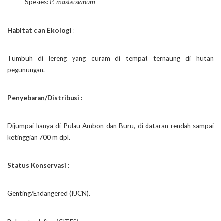
_
_
_
_
_
_
_
Spesies:
P. mastersianum
Habitat dan Ekologi :
Tumbuh di lereng yang curam di tempat ternaung di hutan
pegunungan.
Penyebaran/Distribusi :
Dijumpai hanya di Pulau Ambon dan Buru, di dataran rendah sampai
ketinggian 700 m dpl.
Status Konservasi :
Genting/Endangered (IUCN).