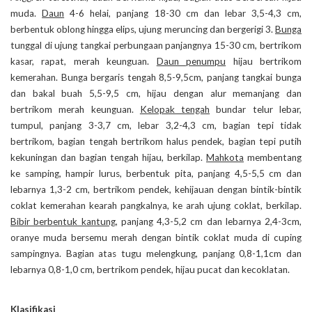
muda.
Daun
4-6 helai, panjang 18-30 cm dan lebar 3,5-4,3 cm,
berbentuk oblong hingga elips, ujung meruncing dan bergerigi 3.
Bunga
tunggal di ujung tangkai perbungaan panjangnya 15-30 cm, bertrikom
kasar, rapat, merah keunguan.
Daun penumpu
hijau bertrikom
kemerahan. Bunga bergaris tengah 8,5-9,5cm, panjang tangkai bunga
dan bakal buah 5,5-9,5 cm, hijau dengan alur memanjang dan
bertrikom merah keunguan.
Kelopak tengah
bundar telur lebar,
tumpul, panjang 3-3,7 cm, lebar 3,2-4,3 cm, bagian tepi tidak
bertrikom, bagian tengah bertrikom halus pendek, bagian tepi putih
kekuningan dan bagian tengah hijau, berkilap.
Mahkota
membentang
ke samping, hampir lurus, berbentuk pita, panjang 4,5-5,5 cm dan
lebarnya 1,3-2 cm, bertrikom pendek, kehijauan dengan bintik-bintik
coklat kemerahan kearah pangkalnya, ke arah ujung coklat, berkilap.
Bibir berbentuk kantung
, panjang 4,3-5,2 cm dan lebarnya 2,4-3cm,
oranye muda bersemu merah dengan bintik coklat muda di cuping
sampingnya. Bagian atas tugu melengkung, panjang 0,8-1,1cm dan
lebarnya 0,8-1,0 cm, bertrikom pendek, hijau pucat dan kecoklatan.
Klasifikasi