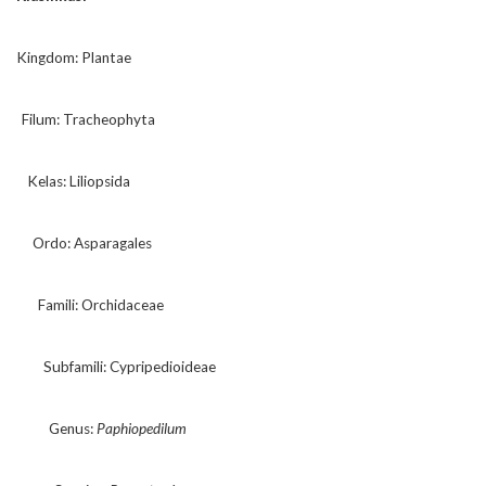
Kingdom: Plantae
_
Filum: Tracheophyta
_
_
Kelas: Liliopsida
_
_
_
Ordo: Asparagales
_
_
_
_
Famili: Orchidaceae
_
_
_
_
_
Subfamili: Cypripedioideae
_
_
_
_
_
_
Genus:
Paphiopedilum