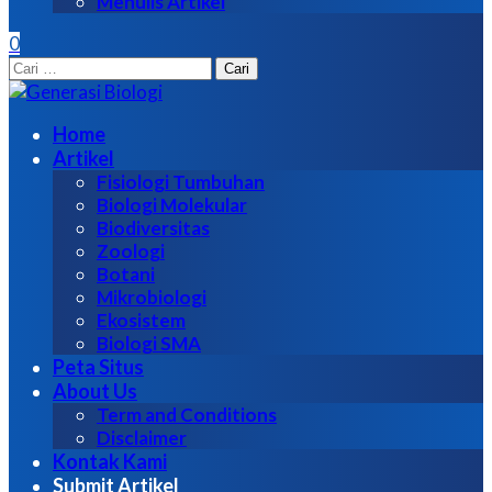
Menulis Artikel
0
Cari
untuk:
Home
Artikel
Fisiologi Tumbuhan
Biologi Molekular
Biodiversitas
Zoologi
Botani
Mikrobiologi
Ekosistem
Biologi SMA
Peta Situs
About Us
Term and Conditions
Disclaimer
Kontak Kami
Submit Artikel