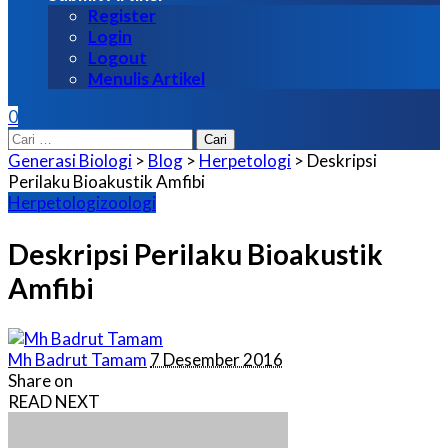
Register
Login
Logout
Menulis Artikel
0
Cari
untuk:
Generasi Biologi
>
Blog
>
Herpetologi
>
Deskripsi
Perilaku Bioakustik Amfibi
Herpetologi
zoologi
Deskripsi Perilaku Bioakustik
Amfibi
Posted
Mh Badrut Tamam
7 Desember 2016
by
Share on
READ NEXT