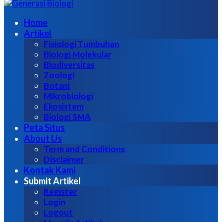
untuk:
Home
Artikel
Fisiologi Tumbuhan
Biologi Molekular
Biodiversitas
Zoologi
Botani
Mikrobiologi
Ekosistem
Biologi SMA
Peta Situs
About Us
Term and Conditions
Disclaimer
Kontak Kami
Submit Artikel
Register
Login
Logout