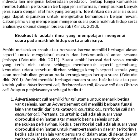
individu lain mengenai keberadaan predator. Setiap fungsi komunikasi
membutuhkan pertukaran berbagai jenis informasi, menghasilkan banyak
jenis suara dengan sifat fisik yang beragam. Identifikasi dan analisis suara
juga dapat digunakan untuk mengetahui kemampuan belajar hewan.
Cabang ilmu yang mempelajari mengenai suara pada makhluk hidup serta
analisisnya dikenal dengan bioakustik (Klinck, 2010).
Bioakustik adalah ilmu yang mempelajari mengenai
suara pada makhluk hidup serta analisisnya.
Amfibi melakukan croak atau bersuara karena memiliki berbagai alasan
seperti untuk mengelabui musuh dan berkomunikasi antar sesama
jenisnya (Zainudin dkk. 2011). Suara amfibi berasal dari
saccus vocalis
yang terisi oleh udara sehingga membentuk seperti gelembung,
kemudian udara tersebut ditekan sehingga kempis seperti semula yang
akan menimbulkan getaran pada kerongkongan berupa suara (Zainudin
dkk. 2011). Amfibi memiliki berbagai macam suara baik katak atau pun
kodok yaitu:
Advertisement call
,
Reciprocation call, Release call
dan
Distress
call.
Adapun penjelasannya sebagai berikut:
Advertisement call
memiliki fungsi utama untuk menarik betina
yang sejenis, namun Advertisement call memiliki berbagai fungsi
lain yang terdiri dari tiga kategori:
courtship call
,
territorial call
dan
encounter call.
Pertama,
courtship call adalah
suara yang
diproduksi oleh jantan agar menarik betina sejenis untuk
melakukan perkawinan. Kedua, t
erritorial call adalah
suara yang
diproduksi oleh jantan untuk mempertahankan daerah teritorinya
ketika ada jantan lain yang bersuara di dalam atau di dekat daerah
teritorinya. Ketiga,
encounter call
adalah suara yang diproduksi