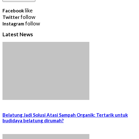
like
Facebook
follow
Twitter
follow
Instagram
Latest News
Belatung Jadi Solusi Atasi Sampah Organik: Tertarik untuk
budidaya belatung dirumah?