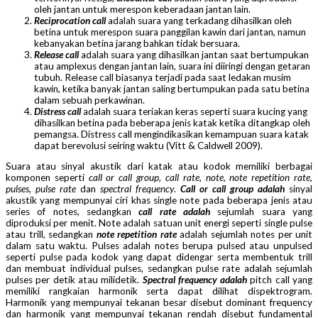
oleh jantan untuk merespon keberadaan jantan lain.
Reciprocation call
adalah suara yang terkadang dihasilkan oleh
betina untuk merespon suara panggilan kawin dari jantan, namun
kebanyakan betina jarang bahkan tidak bersuara.
Release call
adalah suara yang dihasilkan jantan saat bertumpukan
atau amplexus dengan jantan lain, suara ini diiringi dengan getaran
tubuh. Release call biasanya terjadi pada saat ledakan musim
kawin, ketika banyak jantan saling bertumpukan pada satu betina
dalam sebuah perkawinan.
Distress call
adalah suara teriakan keras seperti suara kucing yang
dihasilkan betina pada beberapa jenis katak ketika ditangkap oleh
pemangsa. Distress call mengindikasikan kemampuan suara katak
dapat berevolusi seiring waktu (Vitt & Caldwell 2009).
Suara atau sinyal akustik dari katak atau kodok memiliki berbagai
komponen seperti
call or call group
,
call rate, note, note repetition rate,
pulses, pulse rate
dan
spectral frequency
.
Call or call group adalah
sinyal
akustik yang mempunyai ciri khas single note pada beberapa jenis atau
series of notes, sedangkan
call rate adalah
sejumlah suara yang
diproduksi per menit. Note adalah satuan unit energi seperti single pulse
atau trill, sedangkan
note repetition rate
adalah sejumlah notes per unit
dalam satu waktu. Pulses adalah notes berupa pulsed atau unpulsed
seperti pulse pada kodok yang dapat didengar serta membentuk trill
dan membuat individual pulses, sedangkan pulse rate adalah sejumlah
pulses per detik atau milidetik.
Spectral frequency adalah
pitch call yang
memiliki rangkaian harmonik serta dapat dilihat dispektrogram.
Harmonik yang mempunyai tekanan besar disebut dominant frequency
dan harmonik yang mempunyai tekanan rendah disebut fundamental