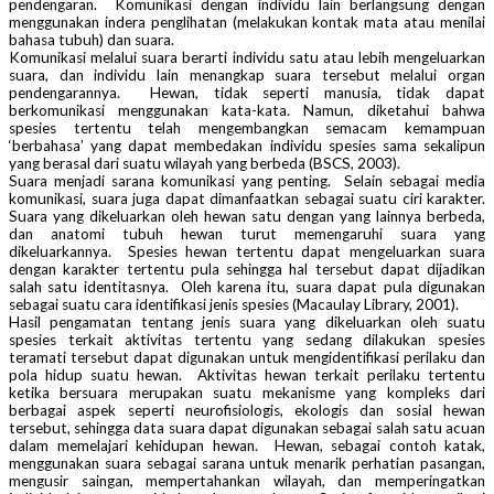
pendengaran. Komunikasi dengan individu lain berlangsung dengan
menggunakan indera penglihatan (melakukan kontak mata atau menilai
bahasa tubuh) dan suara.
Komunikasi melalui suara berarti individu satu atau lebih mengeluarkan
suara, dan individu lain menangkap suara tersebut melalui organ
pendengarannya. Hewan, tidak seperti manusia, tidak dapat
berkomunikasi menggunakan kata-kata. Namun, diketahui bahwa
spesies tertentu telah mengembangkan semacam kemampuan
‘berbahasa’ yang dapat membedakan individu spesies sama sekalipun
yang berasal dari suatu wilayah yang berbeda (BSCS, 2003).
Suara menjadi sarana komunikasi yang penting. Selain sebagai media
komunikasi, suara juga dapat dimanfaatkan sebagai suatu ciri karakter.
Suara yang dikeluarkan oleh hewan satu dengan yang lainnya berbeda,
dan anatomi tubuh hewan turut memengaruhi suara yang
dikeluarkannya. Spesies hewan tertentu dapat mengeluarkan suara
dengan karakter tertentu pula sehingga hal tersebut dapat dijadikan
salah satu identitasnya. Oleh karena itu, suara dapat pula digunakan
sebagai suatu cara identifikasi jenis spesies (Macaulay Library, 2001).
Hasil pengamatan tentang jenis suara yang dikeluarkan oleh suatu
spesies terkait aktivitas tertentu yang sedang dilakukan spesies
teramati tersebut dapat digunakan untuk mengidentifikasi perilaku dan
pola hidup suatu hewan. Aktivitas hewan terkait perilaku tertentu
ketika bersuara merupakan suatu mekanisme yang kompleks dari
berbagai aspek seperti neurofisiologis, ekologis dan sosial hewan
tersebut, sehingga data suara dapat digunakan sebagai salah satu acuan
dalam memelajari kehidupan hewan. Hewan, sebagai contoh katak,
menggunakan suara sebagai sarana untuk menarik perhatian pasangan,
mengusir saingan, mempertahankan wilayah, dan memperingatkan