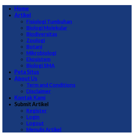
Home
Artikel
Fisiologi Tumbuhan
Biologi Molekular
Biodiversitas
Zoologi
Botani
Mikrobiologi
Ekosistem
Biologi SMA
Peta Situs
About Us
Term and Conditions
Disclaimer
Kontak Kami
Submit Artikel
Register
Login
Logout
Menulis Artikel