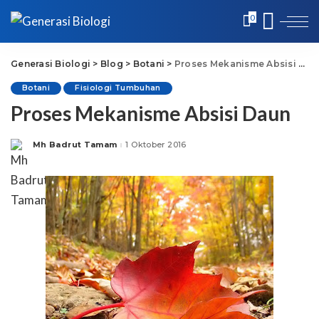
0
Generasi Biologi
>
Blog
>
Botani
>
Proses Mekanisme Absisi Daun
Botani
Fisiologi Tumbuhan
Proses Mekanisme Absisi Daun
Mh Badrut Tamam
1 Oktober 2016
Posted
by