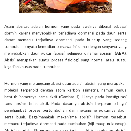
Asam absisat adalah hormon yang pada awalnya dikenal sebagai
dormin karena menyebabkan terjadinya dormansi pada daun serta
dapat memacu terjadinya dormansi pada kuncup yang sedang
tumbuh. Ternyata kemudian senyawa ini sama dengan senyawa yang
menyebabkan daun gugur (absisi) sehingga dinamai
absisin (ABA)
.
Absisi merupakan suatu proses fisiologi yang normal atau suatu
kejadian khusus pada tumbuhan.
Hormon yang merangsang absisi daun adalah absisin yang merupakan
molekul terpenoid dengan atom karbon asimetris, namun kedua
bentuk isomernya sama aktif (Gambar 1). Hanya pada konsfigurasi
tans absisin tidak aktif. Pada dasarnya absisin berperan sebagai
penghambat proses pertumbuhan dan mekanisme gugurnya daun
serta buah. Bagaimanakah mekanisme absisi? Hormon tersebut
memacu terjadinya dormansi pada tumbuhan (biji maupun kuncup).
Absisin mudah ditranspor kesemua jaringan. Efek hambatan absisin