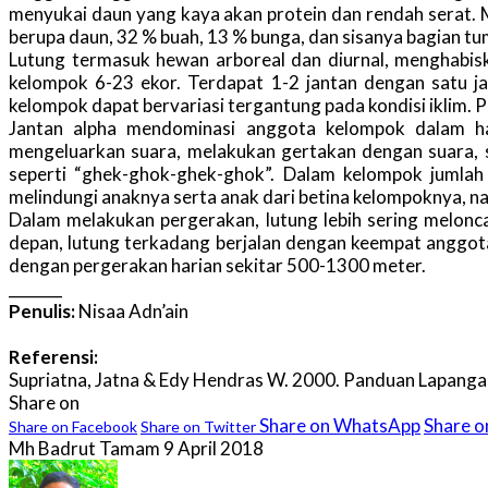
menyukai daun yang kaya akan protein dan rendah serat. 
berupa daun, 32 % buah, 13 % bunga, dan sisanya bagian tu
Lutung termasuk hewan arboreal dan diurnal, menghabisk
kelompok 6-23 ekor. Terdapat 1-2 jantan dengan satu j
kelompok dapat bervariasi tergantung pada kondisi iklim.
Jantan alpha mendominasi anggota kelompok dalam h
mengeluarkan suara, melakukan gertakan dengan suara, s
seperti “ghek-ghok-ghek-ghok”. Dalam kelompok jumlah 
melindungi anaknya serta anak dari betina kelompoknya, na
Dalam melakukan pergerakan, lutung lebih sering melonc
depan, lutung terkadang berjalan dengan keempat anggota
dengan pergerakan harian sekitar 500-1300 meter.
_______
Penulis:
Nisaa Adn’ain
Referensi:
Supriatna, Jatna & Edy Hendras W. 2000. Panduan Lapangan
Share on
Share on WhatsApp
Share 
Share on Facebook
Share on Twitter
Mh Badrut Tamam
9 April 2018