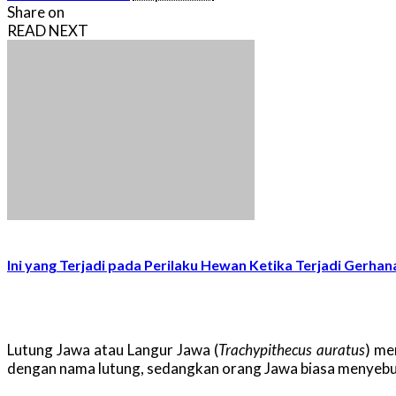
by
Share on
READ NEXT
Ini yang Terjadi pada Perilaku Hewan Ketika Terjadi Gerha
Lutung Jawa atau Langur Jawa (
Trachypithecus auratus
) me
dengan nama lutung, sedangkan orang Jawa biasa menyebut h