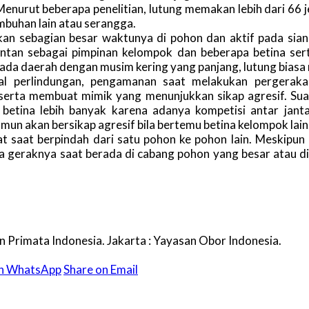
Menurut beberapa penelitian, lutung memakan lebih dari 6
mbuhan lain atau serangga.
an sebagian besar waktunya di pohon dan aktif pada sia
antan sebagai pimpinan kelompok dan beberapa betina se
 Pada daerah dengan musim kering yang panjang, lutung bia
al perlindungan, pengamanan saat melakukan pergerak
erta membuat mimik yang menunjukkan sikap agresif. Sua
betina lebih banyak karena adanya kompetisi antar jan
mun akan bersikap agresif bila bertemu betina kelompok lain
at saat berpindah dari satu pohon ke pohon lain. Meskipu
 geraknya saat berada di cabang pohon yang besar atau di t
 Primata Indonesia. Jakarta : Yayasan Obor Indonesia.
on WhatsApp
Share on Email