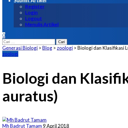
Submit Artikel
Register
Login
Logout
Menulis Artikel
0
Cari
untuk:
Generasi Biologi
>
Blog
>
zoologi
>
Biologi dan Klasifikasi
zoologi
Biologi dan Klasif
auratus)
Posted
Mh Badrut Tamam
9 April 2018