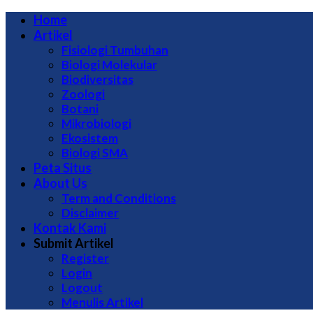
Home
Artikel
Fisiologi Tumbuhan
Biologi Molekular
Biodiversitas
Zoologi
Botani
Mikrobiologi
Ekosistem
Biologi SMA
Peta Situs
About Us
Term and Conditions
Disclaimer
Kontak Kami
Submit Artikel
Register
Login
Logout
Menulis Artikel