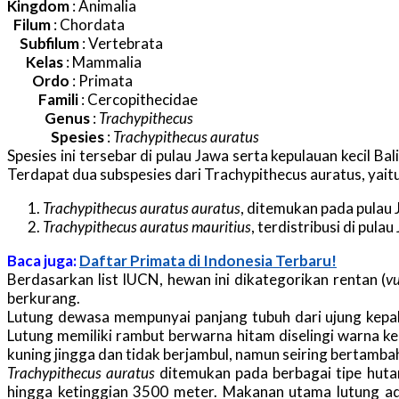
Kingdom
: Animalia
_
Filum
: Chordata
_
_
Subfilum
: Vertebrata
_
_
_
Kelas
: Mammalia
_
_
_
_
Ordo
: Primata
_
_
_
_
_
Famili
: Cercopithecidae
_
_
_
_
_
_
Genus
:
Trachypithecus
_
_
_
_
_
_
_
Spesies
:
Trachypithecus auratus
Spesies ini tersebar di pulau Jawa serta kepulauan kecil 
Terdapat dua subspesies dari Trachypithecus auratus, yaitu
Trachypithecus auratus auratus
, ditemukan pada pulau 
Trachypithecus auratus mauritius
, terdistribusi di pula
Baca juga:
Daftar Primata di Indonesia Terbaru!
Berdasarkan list IUCN, hewan ini dikategorikan rentan (
vu
berkurang.
Lutung dewasa mempunyai panjang tubuh dari ujung kepal
Lutung memiliki rambut berwarna hitam diselingi warna ke
kuning jingga dan tidak berjambul, namun seiring bertamb
Trachypithecus auratus
ditemukan pada berbagai tipe huta
hingga ketinggian 3500 meter. Makanan utama lutung ad