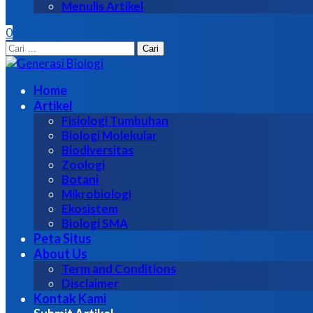
Menulis Artikel
0
Cari
untuk:
Home
Artikel
Fisiologi Tumbuhan
Biologi Molekular
Biodiversitas
Zoologi
Botani
Mikrobiologi
Ekosistem
Biologi SMA
Peta Situs
About Us
Term and Conditions
Disclaimer
Kontak Kami