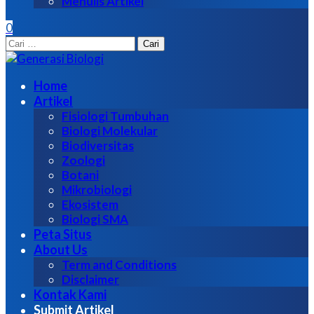
Menulis Artikel
0
Cari
untuk:
Home
Artikel
Fisiologi Tumbuhan
Biologi Molekular
Biodiversitas
Zoologi
Botani
Mikrobiologi
Ekosistem
Biologi SMA
Peta Situs
About Us
Term and Conditions
Disclaimer
Kontak Kami
Submit Artikel