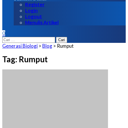
Register
Login
Logout
Menulis Artikel
0
Cari
untuk:
Generasi Biologi
>
Blog
>
Rumput
Tag:
Rumput