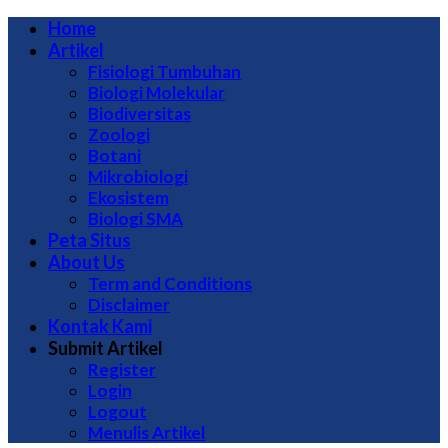
Home
Artikel
Fisiologi Tumbuhan
Biologi Molekular
Biodiversitas
Zoologi
Botani
Mikrobiologi
Ekosistem
Biologi SMA
Peta Situs
About Us
Term and Conditions
Disclaimer
Kontak Kami
Submit Artikel
Register
Login
Logout
Menulis Artikel