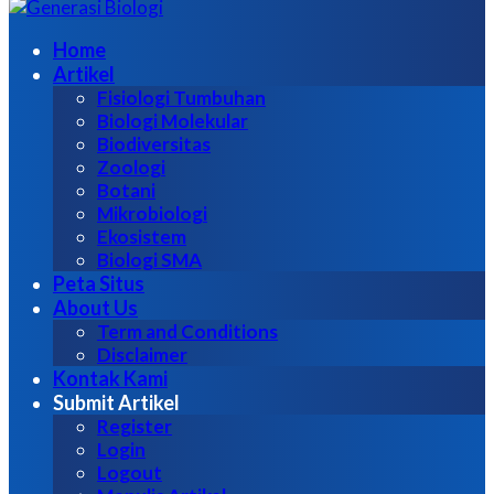
untuk:
Home
Artikel
Fisiologi Tumbuhan
Biologi Molekular
Biodiversitas
Zoologi
Botani
Mikrobiologi
Ekosistem
Biologi SMA
Peta Situs
About Us
Term and Conditions
Disclaimer
Kontak Kami
Submit Artikel
Register
Login
Logout