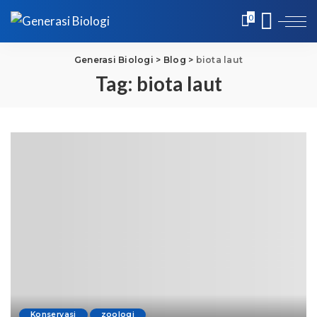
0
Generasi Biologi
>
Blog
>
biota laut
Tag:
biota laut
Konservasi
zoologi